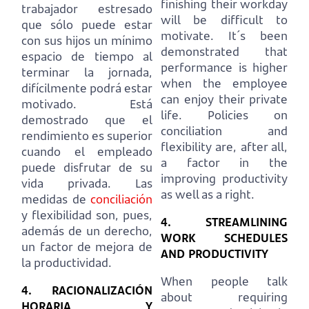
finishing their workday
trabajador estresado
will be difficult to
que sólo puede estar
motivate.
It´s been
con sus hijos un mínimo
demonstrated that
espacio de tiempo al
performance is higher
terminar la jornada,
when the employee
difícilmente podrá estar
can enjoy their private
motivado.
Está
life.
Policies on
demostrado que el
conciliation and
rendimiento es superior
flexibility are, after all,
cuando el empleado
a factor in the
puede disfrutar de su
improving productivity
vida privada.
Las
as well as a right.
medidas de
conciliación
y flexibilidad son, pues,
4. STREAMLINING
además de un derecho,
WORK SCHEDULES
un factor de mejora de
AND PRODUCTIVITY
la productividad.
When people talk
4. RACIONALIZACIÓN
about requiring
HORARIA Y