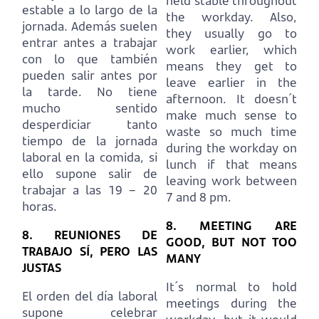
held stable throughout
estable a lo largo de la
the workday.
Also,
jornada.
Además suelen
they usually go to
entrar antes a trabajar
work earlier, which
con lo que también
means they get to
pueden salir antes por
leave earlier in the
la tarde.
No tiene
afternoon.
It doesn´t
mucho sentido
make much sense to
desperdiciar tanto
waste so much time
tiempo de la jornada
during the workday on
laboral en la comida, si
lunch if that means
ello supone salir de
leaving work between
trabajar a las 19 – 20
7 and 8 pm.
horas.
8. MEETING ARE
8. REUNIONES DE
GOOD, BUT NOT TOO
TRABAJO SÍ, PERO LAS
MANY
JUSTAS
It´s normal to hold
El orden del día laboral
meetings during the
supone celebrar