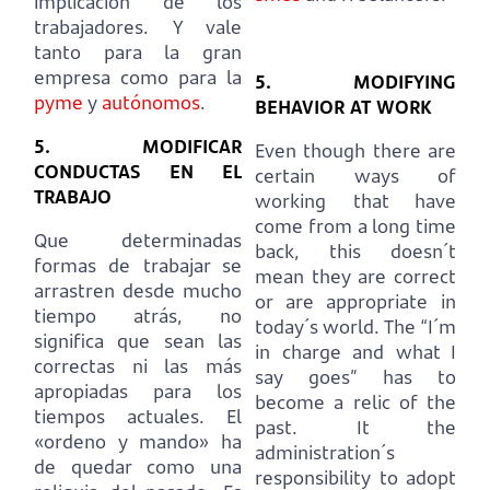
implicación de los
trabajadores.
Y vale
tanto para la gran
empresa como para la
5. MODIFYING
pyme
y
autónomos
.
BEHAVIOR AT WORK
5. MODIFICAR
Even though there are
CONDUCTAS EN EL
certain ways of
TRABAJO
working that have
come from a long time
Que determinadas
back, this doesn´t
formas de trabajar se
mean they are correct
arrastren desde mucho
or are appropriate in
tiempo atrás, no
today´s world.
The “I´m
significa que sean las
in charge and what I
correctas ni las más
say goes” has to
apropiadas para los
become a relic of the
tiempos actuales.
El
past.
It the
«ordeno y mando» ha
administration´s
de quedar como una
responsibility to adopt