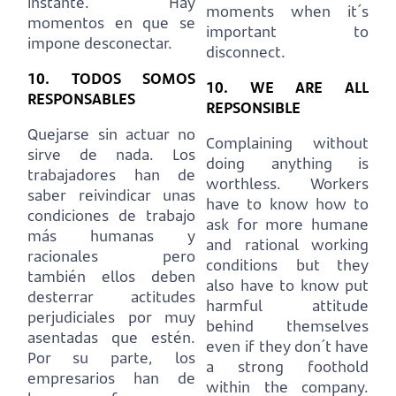
instante.
Hay
moments when it´s
momentos en que se
important to
impone desconectar.
disconnect.
10. TODOS SOMOS
10. WE ARE ALL
RESPONSABLES
REPSONSIBLE
Quejarse sin actuar no
Complaining without
sirve de nada.
Los
doing anything is
trabajadores han de
worthless.
Workers
saber reivindicar unas
have to know how to
condiciones de trabajo
ask for more humane
más humanas y
and rational working
racionales pero
conditions but they
también ellos deben
also have to know put
desterrar actitudes
harmful attitude
perjudiciales por muy
behind themselves
asentadas que estén.
even if they don´t have
Por su parte, los
a strong foothold
empresarios han de
within the company.