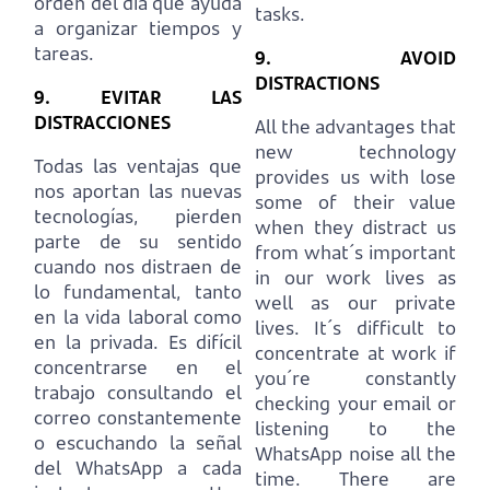
orden del día que ayuda
tasks.
a organizar tiempos y
tareas.
9. AVOID
DISTRACTIONS
9. EVITAR LAS
DISTRACCIONES
All the advantages that
new technology
Todas las ventajas que
provides us with lose
nos aportan las nuevas
some of their value
tecnologías, pierden
when they distract us
parte de su sentido
from what´s important
cuando nos distraen de
in our work lives as
lo fundamental, tanto
well as our private
en la vida laboral como
lives.
It´s difficult to
en la privada.
Es difícil
concentrate at work if
concentrarse en el
you´re constantly
trabajo consultando el
checking your email or
correo constantemente
listening to the
o escuchando la señal
WhatsApp noise all the
del WhatsApp a cada
time.
There are