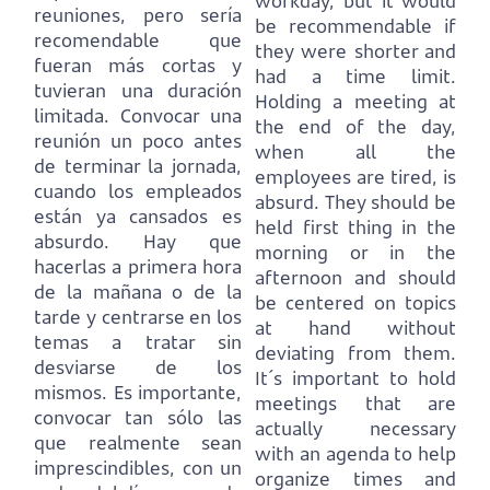
workday, but it would
reuniones, pero sería
be recommendable if
recomendable que
they were shorter and
fueran más cortas y
had a time limit.
tuvieran una duración
Holding a meeting at
limitada.
Convocar una
the end of the day,
reunión un poco antes
when all the
de terminar la jornada,
employees are tired, is
cuando los empleados
absurd.
They should be
están ya cansados es
held first thing in the
absurdo.
Hay que
morning or in the
hacerlas a primera hora
afternoon and should
de la mañana o de la
be centered on topics
tarde y centrarse en los
at hand without
temas a tratar sin
deviating from them.
desviarse de los
It´s important to hold
mismos.
Es importante,
meetings that are
convocar tan sólo las
actually necessary
que realmente sean
with an agenda to help
imprescindibles, con un
organize times and