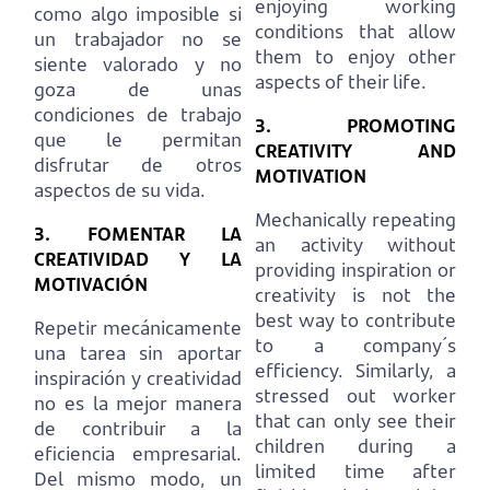
enjoying working
como algo imposible si
conditions that allow
un trabajador no se
them to enjoy other
siente valorado y no
aspects of their life.
goza de unas
condiciones de trabajo
3. PROMOTING
que le permitan
CREATIVITY AND
disfrutar de otros
MOTIVATION
aspectos de su vida.
Mechanically repeating
3. FOMENTAR LA
an activity without
CREATIVIDAD Y LA
providing inspiration or
MOTIVACIÓN
creativity is not the
best way to contribute
Repetir mecánicamente
to a company´s
una tarea sin aportar
efficiency.
Similarly, a
inspiración y creatividad
stressed out worker
no es la mejor manera
that can only see their
de contribuir a la
children during a
eficiencia empresarial.
limited time after
Del mismo modo, un