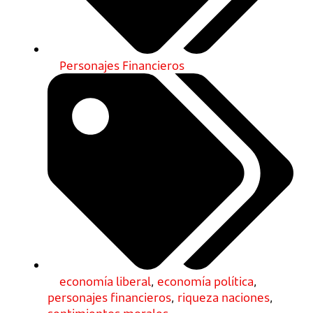
Personajes Financieros
economía liberal
,
economía política
,
personajes financieros
,
riqueza naciones
,