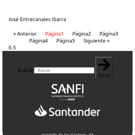
José Entrecanales Ibarra
« Anterior
Página
1
Página
2
Página
3
Página
4
Página
5
Siguiente »
Buscar
Buscar
Avenida de los Castros, 44