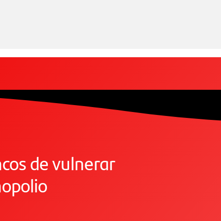
cos de vulnerar
opolio