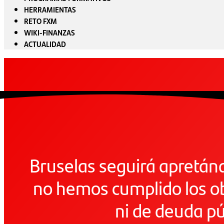
HERRAMIENTAS
RETO FXM
WIKI-FINANZAS
ACTUALIDAD
Bruselas seguirá apretánd
no hemos cumplido los obj
ni de deuda pú