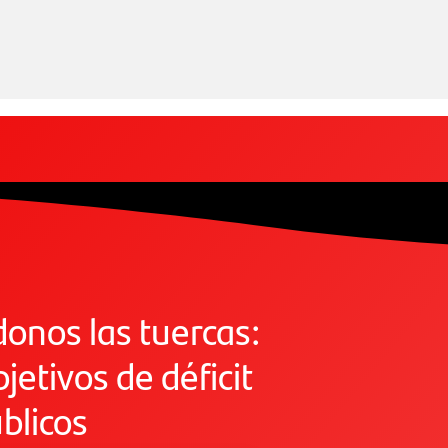
onos las tuercas:
etivos de déficit
blicos