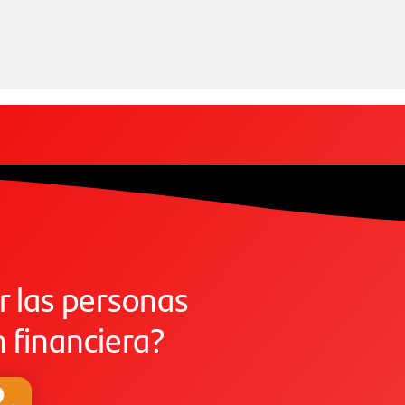
 las personas
n financiera?