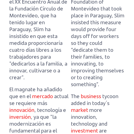
el XX Encuentro Anual de
Foundation of
la Fundación Círculo de
Montevideo that took
Montevideo, que ha
place in Paraguay,
Slim
tenido lugar en
insisted this measure
Paraguay,
Slim ha
would provide four
insistido en que esta
days off for workers
medida proporcionaría
so they could
cuatro días libres a los
“dedicate them to
trabajadores para
their families, to
"dedicarlos a la familia, a
innovating, to
innovar, cultivarse o a
improving themselves
crear".
or to creating
something”.
El magnate ha añadido
que en el
mercado
actual
The
business
tycoon
se requiere más
added in today´s
innovación
, tecnología e
market
more
inversión
,
ya que "la
innovation,
modernización es
technology and
fundamental para el
investment
are