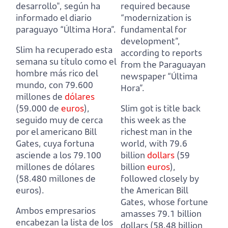
desarrollo", según ha
required
because
informado el diario
“modernization is
paraguayo “Última Hora”.
fundamental for
development”,
Slim ha recuperado esta
according to reports
semana su título como el
from the Paraguayan
hombre más rico del
newspaper “Última
mundo, con 79.600
Hora”.
millones de
dólares
(59.000 de
euros
),
Slim got is title back
seguido muy de cerca
this week as the
por el americano Bill
richest man in the
Gates, cuya fortuna
world, with 79.6
asciende a los 79.100
billion
dollars
(59
millones de dólares
billion
euros
),
(58.480 millones de
followed closely by
euros).
the American Bill
Gates, whose fortune
Ambos empresarios
amasses 79.1 billion
encabezan la lista de los
dollars (58.48 billion