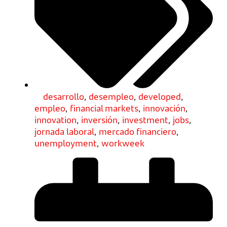
desarrollo
,
desempleo
,
developed
,
empleo
,
financial markets
,
innovación
,
innovation
,
inversión
,
investment
,
jobs
,
jornada laboral
,
mercado financiero
,
unemployment
,
workweek