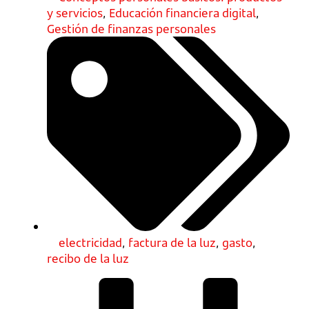
y servicios
,
Educación financiera digital
,
Gestión de finanzas personales
electricidad
,
factura de la luz
,
gasto
,
recibo de la luz