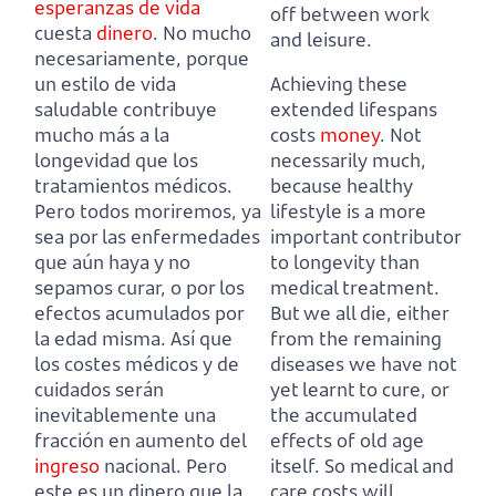
esperanzas de vida
off between work
cuesta
dinero
.
No mucho
and leisure.
necesariamente, porque
un estilo de vida
Achieving these
saludable contribuye
extended lifespans
mucho más a la
costs
money
.
Not
longevidad que los
necessarily much,
tratamientos médicos.
because healthy
Pero todos moriremos, ya
lifestyle is a more
sea por las enfermedades
important contributor
que aún haya y no
to longevity than
sepamos curar, o por los
medical treatment.
efectos acumulados por
But we all die, either
la edad misma.
A
sí que
from the remaining
los costes médicos y de
diseases we have not
cuidados serán
yet learnt to cure, or
inevitablemente una
the accumulated
fracción en aumento del
effects of old age
ingreso
nacional.
Pero
itself.
So medical and
este es un dinero que la
care costs will