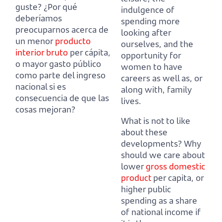
guste?
¿Por qué
indulgence of
deberíamos
spending more
preocuparnos acerca de
looking after
un menor
producto
ourselves,
and the
interior bruto
per cápita,
opportunity for
o mayor gasto público
women to have
como parte del ingreso
careers as well as, or
nacional si es
along with, family
consecuencia de que las
lives.
cosas mejoran?
What is not to like
about these
developments?
Why
should we care about
lower
gross domestic
product
per capita,
or
higher public
spending as a share
of national income if