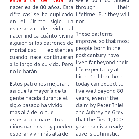
nacer es de 80 años.
Esta
through their
cifra casi se ha duplicado
lifetime. But they will
en el último siglo.
La
not.
esperanza de vida al
These patterns
nacer indica cuánto viviría
improve, so that most
alguien si los patrones de
people born in the
mortalidad existentes
past century have
cuando nace continuaran
lived far beyond their
a lo largo de su vida. Pero
life expectancy at
no lo harán.
birth.
Children born
Estos patrones mejoran,
today can expect to
así que la mayoría de la
live well beyond 80
gente nacida durante el
years,
even if the
siglo pasado ha vivido
claim by Peter Thiel
más allá de lo que
and Aubrey de Grey
esperaba al nacer.
Los
that the first 1,000-
niños nacidos hoy pueden
year man is already
esperar vivir más allá de
alive is optimistic.