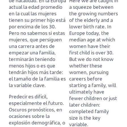
de natalidad.
En la Europa
Here we are caught in
actual la edad promedio
a squeeze between
en la cual las mujeres
the growing numbers
tienen su primer hijo está
of the elderly and a
por encima de los 30.
lower birth rate.
In
Pero no sabemos si estas
Europe today, the
mujeres, que persiguen
median age at which
una carrera antes de
women have their
empezar una familia,
first child is over 30.
terminarán teniendo
But we do not know
menos hijos o es que
whether these
tendrán hijos más tarde:
women, pursuing
el tamaño de la familia es
careers before
la variable clave.
starting a family,
will
ultimately have
Predecir es difícil,
fewer children or just
especialmente el futuro.
later children:
Oscuros pronósticos, en
completed family
ocasiones sobre la
size is the key
explosión demográfica, o
variable.