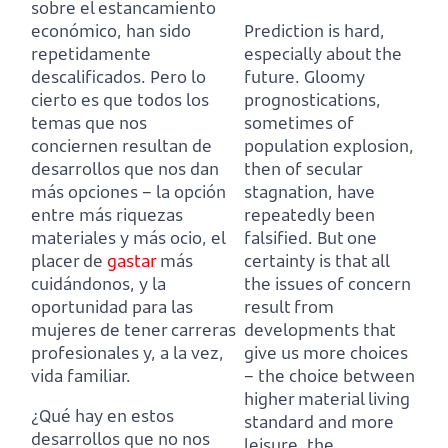
sobre el estancamiento
económico, han sido
Prediction is hard,
repetidamente
especially about the
descalificados.
Pero lo
future.
Gloomy
cierto es que todos los
prognostications,
temas que nos
sometimes of
conciernen resultan de
population explosion,
desarrollos que nos dan
then of secular
más opciones
– la opción
stagnation, have
entre más riquezas
repeatedly been
materiales y más ocio, el
falsified.
But one
placer de
gastar
más
certainty is that all
cuidándonos,
y la
the issues of concern
oportunidad para las
result from
mujeres de tener carreras
developments that
profesionales y, a la vez,
give us more choices
vida familiar.
– the choice between
higher material living
¿Qué hay en estos
standard and more
desarrollos que no nos
leisure, the