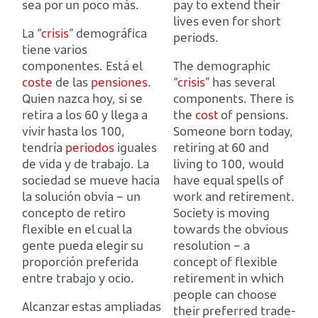
sea por un poco más.
pay to extend their
lives even for short
La “
crisis
” demográfica
periods.
tiene varios
componentes.
Está el
The demographic
coste
de las
pensiones
.
“
crisis
” has several
Quien nazca hoy, si se
components.
There is
retira a los 60 y llega a
the
cost
of pensions.
vivir hasta los 100,
Someone born today,
tendría
periodos
iguales
retiring at 60 and
de vida y de trabajo.
La
living to 100, would
sociedad se mueve hacia
have equal spells of
la solución obvia –
un
work and retirement.
concepto de retiro
Society is moving
flexible en el cual la
towards the obvious
gente pueda elegir su
resolution –
a
proporción preferida
concept of flexible
entre trabajo y ocio.
retirement in which
people can choose
Alcanzar estas ampliadas
their preferred trade-