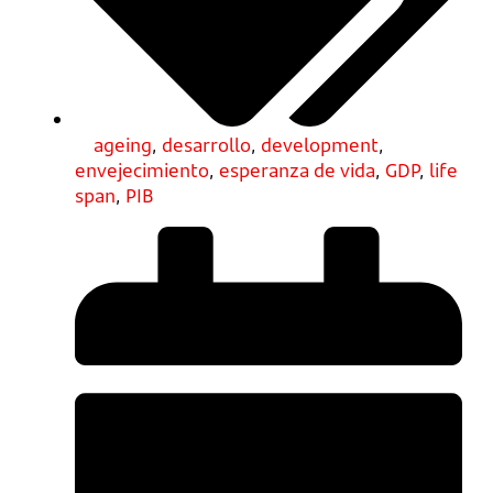
ageing
,
desarrollo
,
development
,
envejecimiento
,
esperanza de vida
,
GDP
,
life
span
,
PIB