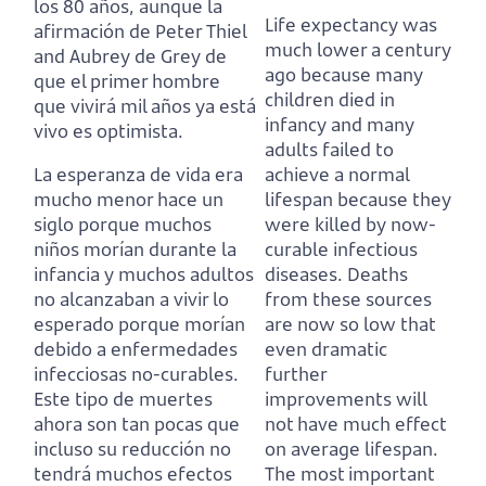
los 80 años,
aunque la
Life expectancy was
afirmación de Peter Thiel
much lower a century
and Aubrey de Grey de
ago because many
que el primer hombre
children died in
que vivirá mil años ya está
infancy
and many
vivo es optimista.
adults failed to
La esperanza de vida era
achieve a normal
mucho menor hace un
lifespan because they
siglo porque muchos
were killed by now-
niños morían durante la
curable infectious
infancia
y muchos adultos
diseases.
Deaths
no alcanzaban a vivir lo
from these sources
esperado porque morían
are now so low that
debido a enfermedades
even dramatic
infecciosas no-curables.
further
Este tipo de muertes
improvements will
ahora son tan pocas que
not have much effect
incluso su reducción no
on average lifespan.
tendrá muchos efectos
The most important