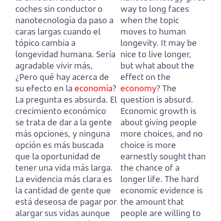
coches sin conductor o
way to long faces
nanotecnología da paso a
when the topic
caras largas cuando el
moves to human
tópico cambia a
longevity.
It may be
longevidad humana.
Sería
nice to live longer,
agradable vivir más,
but what about the
¿Pero qué hay acerca de
effect on the
su efecto en la
economía
?
economy
?
The
La pregunta es absurda.
El
question is absurd.
crecimiento económico
Economic growth is
se trata de dar a la gente
about giving people
más opciones, y ninguna
more choices, and no
opción es más buscada
choice is more
que la oportunidad de
earnestly sought than
tener una vida más larga.
the chance of a
La evidencia más clara es
longer life.
The hard
la cantidad de gente que
economic evidence is
está deseosa de pagar por
the amount that
alargar sus vidas aunque
people are willing to