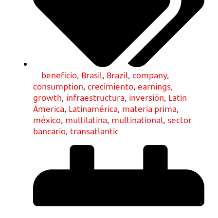
beneficio
,
Brasil
,
Brazil
,
company
,
consumption
,
crecimiento
,
earnings
,
growth
,
infraestructura
,
inversión
,
Latin
America
,
Latinamérica
,
materia prima
,
méxico
,
multilatina
,
multinational
,
sector
bancario
,
transatlantic