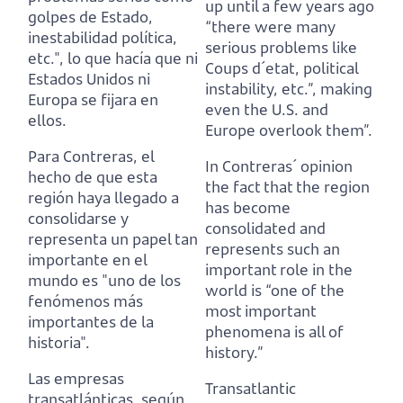
up until a few years ago
golpes de Estado,
“there were many
inestabilidad política,
serious problems like
etc.",
lo que hacía que ni
Coups d´etat, political
Estados Unidos ni
instability, etc.”,
making
Europa se fijara en
even the U.S. and
ellos.
Europe overlook them”.
Para Contreras, el
In Contreras´ opinion
hecho de que esta
the fact that the region
región haya llegado a
has become
consolidarse y
consolidated and
representa un papel tan
represents such an
importante en el
important role in the
mundo
es "uno de los
world
is “one of the
fenómenos más
most important
importantes de la
phenomena is all of
historia".
history.”
Las empresas
Transatlantic
transatlánticas, según