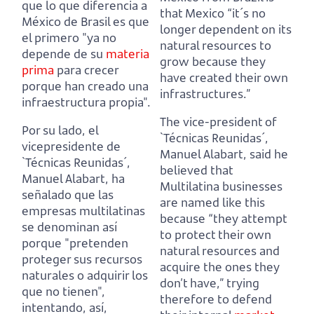
que lo que diferencia a
that Mexico
“it´s no
México de Brasil es que
longer dependent on its
el primero "ya no
natural resources to
depende de su
materia
grow because they
prima
para crecer
have created their own
porque han creado una
infrastructures.”
infraestructura propia".
The vice-president of
Por su lado, el
`Técnicas Reunidas´,
vicepresidente de
Manuel Alabart, said he
`Técnicas Reunidas´,
believed that
Manuel Alabart, ha
Multilatina businesses
señalado que las
are named like this
empresas multilatinas
because “they attempt
se denominan así
to protect their own
porque "pretenden
natural resources and
proteger sus recursos
acquire the ones they
naturales o adquirir los
don’t have,”
trying
que no tienen",
therefore to defend
intentando, así,