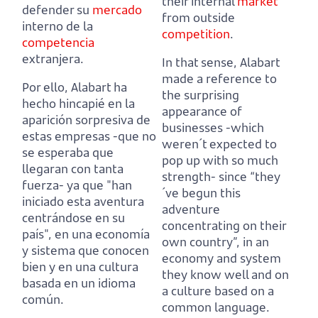
their internal
market
defender su
mercado
from outside
interno de la
competition
.
competencia
extranjera.
In that sense, Alabart
made a reference to
Por ello, Alabart ha
the surprising
hecho hincapié en la
appearance of
aparición sorpresiva de
businesses -which
estas empresas -que no
weren´t expected to
se esperaba que
pop up with so much
llegaran con tanta
strength-
since “they
fuerza-
ya que "han
´ve begun this
iniciado esta aventura
adventure
centrándose en su
concentrating on their
país",
en una economía
own country”,
in an
y sistema que conocen
economy and system
bien y en una cultura
they know well and on
basada en un idioma
a culture based on a
común.
common language.