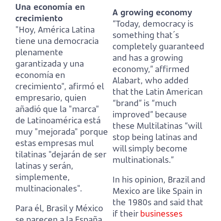
Una economía en
A growing economy
crecimiento
“Today, democracy is
"Hoy, América Latina
something that´s
tiene una democracia
completely guaranteed
plenamente
and has a growing
garantizada y una
economy,” affirmed
economía en
Alabart,
who added
crecimiento",
afirmó el
that the Latin American
empresario,
quien
“brand” is “much
añadió que la "marca"
improved”
because
de Latinoamérica está
these Multilatinas “will
muy "mejorada"
porque
stop being latinas and
estas empresas mul
will simply become
tilatinas "dejarán de ser
multinationals.”
latinas y serán,
simplemente,
In his opinion, Brazil and
multinacionales".
Mexico are like Spain in
the 1980s
and said that
Para él, Brasil y México
if their
businesses
se parecen a la España