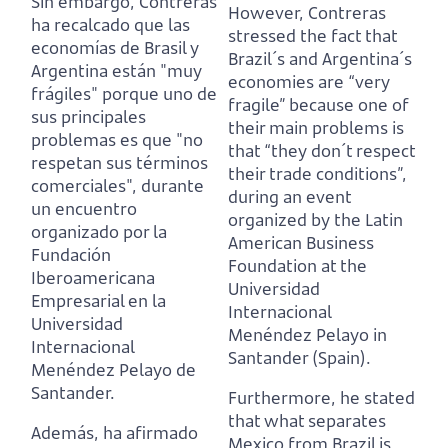
Sin embargo, Contreras
However, Contreras
ha recalcado que las
stressed the fact that
economías de Brasil y
Brazil´s and Argentina´s
Argentina están "muy
economies are “very
frágiles"
porque uno de
fragile”
because one of
sus principales
their main problems is
problemas es que "no
that “they don´t respect
respetan sus términos
their trade conditions”,
comerciales",
durante
during an event
un encuentro
organized by the Latin
organizado por la
American Business
Fundación
Foundation at the
Iberoamericana
Universidad
Empresarial en la
Internacional
Universidad
Menéndez Pelayo in
Internacional
Santander (Spain).
Menéndez Pelayo de
Santander.
Furthermore, he stated
that what separates
Además, ha afirmado
Mexico from Brazil is