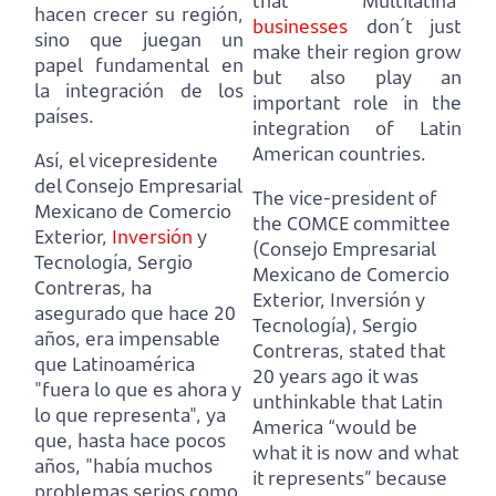
that “Multilatina”
hacen crecer su región,
businesses
don´t just
sino que juegan un
make their region grow
papel fundamental en
but also play an
la integración de los
important role in the
países.
integration of Latin
American countries.
Así, el vicepresidente
del Consejo Empresarial
The vice-president of
Mexicano de Comercio
the COMCE committee
Exterior,
Inversión
y
(Consejo Empresarial
Tecnología, Sergio
Mexicano de Comercio
Contreras,
ha
Exterior, Inversión y
asegurado que hace 20
Tecnología), Sergio
años, era impensable
Contreras,
stated that
que Latinoamérica
20 years ago it was
"fuera lo que es ahora y
unthinkable that Latin
lo que representa",
ya
America “would be
que, hasta hace pocos
what it is now and what
años, "había muchos
it represents”
because
problemas serios como