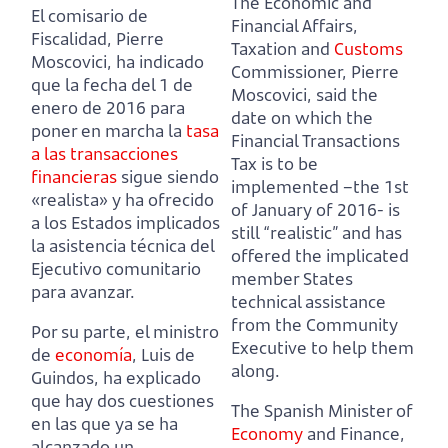
The Economic and
El comisario de
Financial Affairs,
Fiscalidad, Pierre
Taxation and
Customs
Moscovici, ha indicado
Commissioner, Pierre
que la fecha del 1 de
Moscovici, said the
enero de 2016 para
date on which the
poner en marcha la
tasa
Financial Transactions
a las transacciones
Tax is to be
financieras
sigue siendo
implemented –the 1st
«realista»
y ha ofrecido
of January of 2016- is
a los Estados implicados
still “realistic”
and has
la asistencia técnica del
offered the implicated
Ejecutivo comunitario
member States
para avanzar.
technical assistance
from the Community
Por su parte, el ministro
Executive to help them
de
economía
, Luis de
along.
Guindos, ha explicado
que hay dos cuestiones
The Spanish Minister of
en las que ya se ha
Economy
and Finance,
alcanzado un