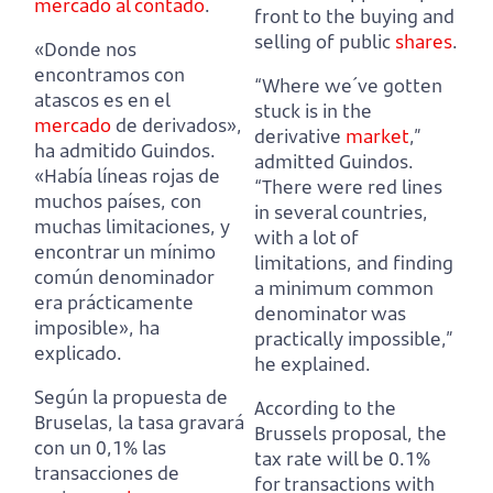
mercado al contado
.
front to the buying and
selling of public
shares
.
«Donde nos
encontramos con
“Where we´ve gotten
atascos es en el
stuck is in the
mercado
de derivados»,
derivative
market
,”
ha admitido Guindos.
admitted Guindos.
«Había líneas rojas de
“There were red lines
muchos países, con
in several countries,
muchas limitaciones,
y
with a lot of
encontrar un mínimo
limitations,
and finding
común denominador
a minimum common
era prácticamente
denominator was
imposible», ha
practically impossible,”
explicado.
he explained.
Según la propuesta de
According to the
Bruselas, la tasa gravará
Brussels proposal, the
con un 0,1% las
tax rate will be 0.1%
transacciones de
for transactions with