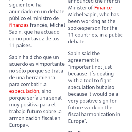
announced the French
siguiente»,
ha
Minister of
Finance
anunciado en un debate
Michel Sapin, who has
público el ministro de
been working as the
finanzas
francés, Michel
spokesperson for the
Sapin, que ha actuado
11 countries, in a public
como portavoz de los
debate.
11 países.
Sapin said the
Sapin ha dicho que un
agreement is
acuerdo es «importante
“important not just
no sólo porque se trata
because it´s dealing
de una herramienta
with a tool to fight
para combatir la
speculation
but also
especulación
,
sino
because it would be a
porque sería una señal
very positive sign for
muy positiva para el
future work on the
trabajo futuro sobre la
fiscal harmonization in
armonización fiscal en
Europe”.
Europa».