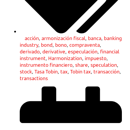
acción
,
armonización fiscal
,
banca
,
banking
industry
,
bond
,
bono
,
compraventa
,
derivado
,
derivative
,
especulación
,
financial
instrument
,
Harmonization
,
impuesto
,
instrumento financiero
,
share
,
speculation
,
stock
,
Tasa Tobin
,
tax
,
Tobin tax
,
transacción
,
transactions