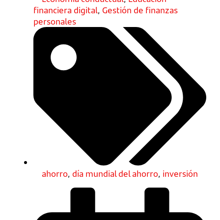
financiera digital
,
Gestión de finanzas
personales
ahorro
,
día mundial del ahorro
,
inversión