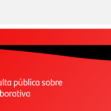
ta pública sobre
borativa