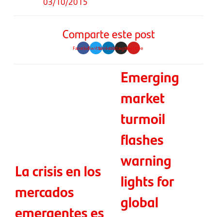
03/10/2015
Comparte este post
Facebook
Twitter
Linkedin
Instagram
Youtube
Emerging
market
turmoil
flashes
warning
La crisis en los
lights for
mercados
global
emergentes es