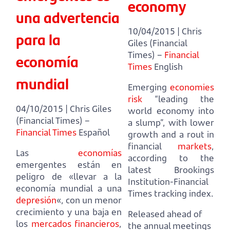
economy
una advertencia
10/04/2015 | Chris
para la
Giles (Financial
Times) –
Financial
economía
Times
English
mundial
Emerging
economies
risk
“leading the
04/10/2015 | Chris Giles
world economy into
(Financial Times) –
a slump”,
with lower
Financial Times
Español
growth and a rout in
financial
markets
,
Las
economías
according to the
emergentes están en
latest Brookings
peligro de «llevar a la
Institution-Financial
economía mundial a una
Times tracking index.
depresión
«,
con un menor
crecimiento y una baja en
Released ahead of
los
mercados financieros
,
the annual meetings