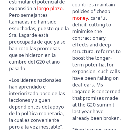
estimular el potencial de
countries maintain
expansión a
largo plazo
.
policies of cheap
Pero semejantes
money
,
careful
llamadas no han sido
deficit-cutting to
escuchadas,
puesto que la
minimise the
Sra. Lagarde está
contractionary
preocupada de que ya se
effects
and deep
han roto las promesas
structural reforms to
que se hicieron en la
boost the longer-
cumbre del G20 el año
term potential for
pasado.
expansion,
such calls
have been falling on
«Los líderes nacionales
deaf ears.
Ms
han aprendido e
Lagarde is concerned
interiorizado poco de las
that promises made
lecciones y siguen
at the G20 summit
dependientes del apoyo
last year have
de la política monetaria,
already been broken.
la cual es conveniente
pero a la vez inestable”,
“Few lessons seem