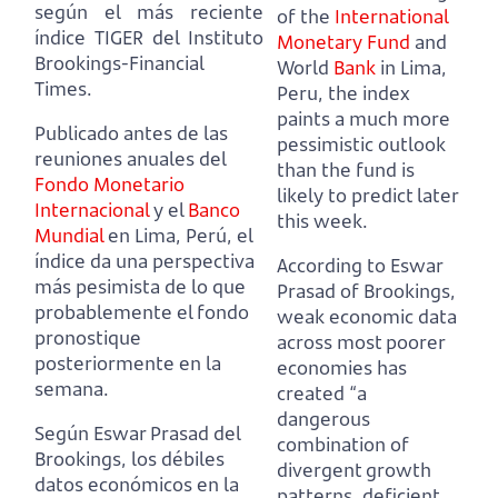
según el más reciente
of the
International
índice TIGER del Instituto
Monetary Fund
and
Brookings-Financial
World
Bank
in Lima,
Times.
Peru,
the index
paints a much more
Publicado antes de las
pessimistic outlook
reuniones anuales del
than the fund is
Fondo Monetario
likely to predict later
Internacional
y el
Banco
this week.
Mundial
en Lima, Perú,
el
índice da una perspectiva
According to Eswar
más pesimista de lo que
Prasad of Brookings,
probablemente el fondo
weak economic data
pronostique
across most poorer
posteriormente en la
economies
has
semana.
created “a
dangerous
Según Eswar Prasad del
combination of
Brookings, los débiles
divergent growth
datos económicos en la
patterns, deficient