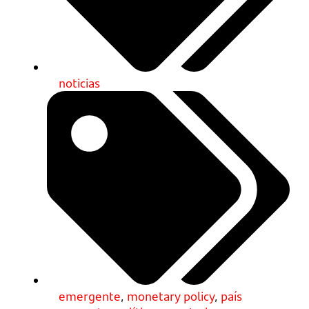
noticias
emergente
,
monetary policy
,
país