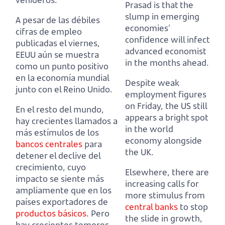
Prasad is that the
slump in emerging
A pesar de las débiles
economies’
cifras de empleo
confidence will infect
publicadas el viernes,
advanced economist
EEUU aún se muestra
in the months ahead.
como un punto positivo
en la economía mundial
Despite weak
junto con el Reino Unido.
employment figures
on Friday, the US still
En el resto del mundo,
appears a bright spot
hay crecientes llamados a
in the world
más estímulos de los
economy alongside
bancos centrales
para
the UK.
detener el declive del
crecimiento,
cuyo
Elsewhere, there are
impacto se siente más
increasing calls for
ampliamente que en los
more stimulus from
países exportadores de
central banks
to stop
productos básicos
.
Pero
the slide in growth,
hay crecientes temores