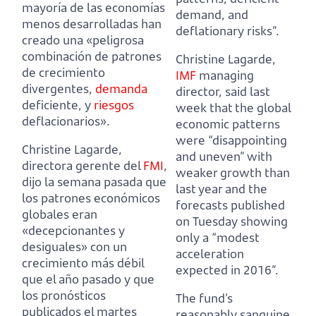
mayoría de las economías
demand, and
menos desarrolladas
han
deflationary risks”.
creado una «peligrosa
combinación de patrones
Christine Lagarde,
de crecimiento
IMF
managing
divergentes,
demanda
director, said last
deficiente, y
riesgos
week that the global
deflacionarios».
economic patterns
were “disappointing
Christine Lagarde,
and uneven”
with
directora gerente del
FMI
,
weaker growth than
dijo la semana pasada que
last year and the
los patrones económicos
forecasts published
globales eran
on Tuesday showing
«decepcionantes y
only a “modest
desiguales»
con un
acceleration
crecimiento más débil
expected in 2016”.
que el año pasado y que
los pronósticos
The fund’s
publicados el martes
reasonably sanguine