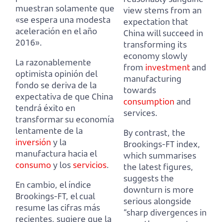
muestran solamente que
view stems from an
«se espera una modesta
expectation that
aceleración en el año
China
will succeed in
2016».
transforming its
economy slowly
La razonablemente
from
investment
and
optimista opinión del
manufacturing
fondo se deriva de la
towards
expectativa de que China
consumption
and
tendrá éxito en
services.
transformar su economía
lentamente de la
By contrast, the
inversión
y la
Brookings-FT index,
manufactura hacia el
which summarises
consumo
y los
servicios
.
the latest figures,
suggests the
En cambio, el índice
downturn is more
Brookings-FT, el cual
serious alongside
resume las cifras más
“sharp divergences in
recientes, sugiere que la