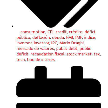
consumption
,
CPI
,
credit
,
crédito
,
défici
público
,
deflación
,
deuda
,
FMI
,
IMF
,
índice
,
inversor
,
investor
,
IPC
,
Mario Draghi
,
mercado de valores
,
public debt
,
public
deficit
,
recaudación fiscal
,
stock market
,
tax
,
tech
,
tipo de interés