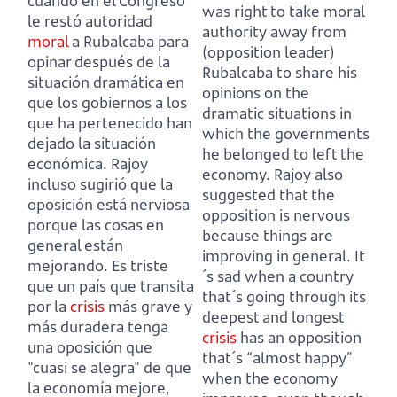
cuando en el Congreso
was right to take moral
le restó autoridad
authority away from
moral
a Rubalcaba para
(opposition leader)
opinar después de la
Rubalcaba to share his
situación dramática en
opinions on the
que los gobiernos a los
dramatic situations in
que ha pertenecido han
which the governments
dejado la situación
he belonged to left the
económica.
Rajoy
economy.
Rajoy also
incluso sugirió que la
suggested that the
oposición está nerviosa
opposition is nervous
porque las cosas en
because things are
general están
improving in general.
It
mejorando.
Es triste
´s sad when a country
que un país que transita
that´s going through its
por la
crisis
más grave y
deepest and longest
más duradera tenga
crisis
has an opposition
una oposición
que
that´s “almost happy”
"cuasi se alegra" de que
when the economy
la economía mejore,