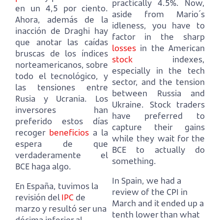
practically 4.5%.
Now,
en un 4,5 por ciento.
aside from Mario´s
Ahora, además de la
idleness, you have to
inacción de Draghi hay
factor in the sharp
que anotar las caídas
losses
in the American
bruscas de los índices
stock
indexes,
norteamericanos, sobre
especially in the tech
todo el tecnológico, y
sector, and the tension
las tensiones entre
between Russia and
Rusia y Ucrania.
Los
Ukraine.
S
tock traders
inversores han
have preferred to
preferido estos días
capture their gains
recoger
beneficios
a la
while they wait for the
espera de que
BCE to actually do
verdaderamente el
something.
BCE haga algo.
In Spain, we had a
En España, tuvimos la
review of the CPI in
revisión del
IPC
de
March and it ended up a
marzo y resultó ser una
tenth lower than what
décima inferior al