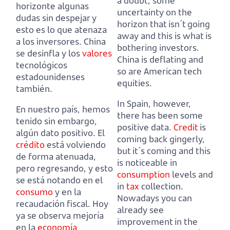
a doubt, some
horizonte algunas
uncertainty on the
dudas sin despejar y
horizon that isn´t going
esto es lo que atenaza
away and this is what is
a los inversores.
China
bothering investors.
se desinfla y los
valores
China is deflating and
tecnológicos
so are American tech
estadounidenses
equities.
también.
In Spain, however,
En nuestro país, hemos
there has been some
tenido sin embargo,
positive data.
Credit
is
algún dato positivo.
El
coming back gingerly,
crédito
está volviendo
but it´s coming and this
de forma atenuada,
is noticeable in
pero regresando, y esto
consumption
levels and
se está notando en el
in
tax
collection.
consumo
y en la
Nowadays you can
recaudación fiscal.
Hoy
already see
ya se observa mejoría
improvement in the
en la
economía