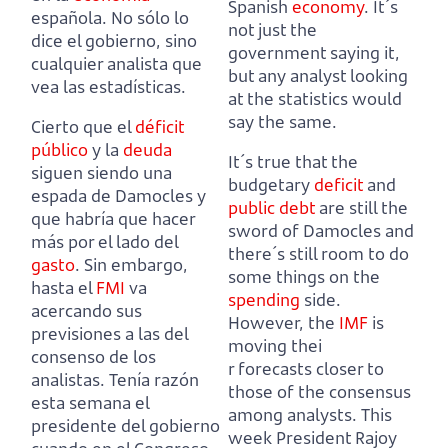
Spanish
economy
.
It´s
española.
No sólo lo
not just the
dice el gobierno, sino
government saying it,
cualquier analista que
but any analyst looking
vea las estadísticas.
at the statistics would
say the same.
Cierto que el
déficit
público
y la
deuda
It´s true that the
siguen siendo una
budgetary
deficit
and
espada de Damocles y
public debt
are still the
que habría que hacer
sword of Damocles and
más por el lado del
there´s still room to do
gasto
.
Sin embargo,
some things on the
hasta el
FMI
va
spending
side.
acercando sus
However, the
IMF
is
previsiones a las del
moving thei
consenso de los
r forecasts closer to
analistas.
Tenía razón
those of the consensus
esta semana el
among analysts.
This
presidente del gobierno
week President Rajoy