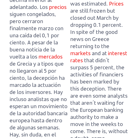
was estimated.
Prices
adelantado.
Los
precios
are still frozen but
siguen congelados,
closed out March by
pero cerraron
dropping 0.1 percent.
finalmente marzo con
In spite of the good
una caída del 0,1 por
news on Greece
ciento.
A pesar de la
returning to the
buena noticia de la
markets
and at
interest
vuelta a los
mercados
rates
that didn´t
de Grecia y a tipos que
surpass 5 percent, the
no llegaron al 5 por
activities of financiers
ciento, la decepción ha
has been marked by
marcado la actuación
this deception.
There
de los inversores.
Hay
are even some analysts
incluso analistas que no
that aren´t waiting for
esperan un movimiento
the European banking
de la autoridad bancaria
authority to make a
europea hasta dentro
move in the weeks to
de algunas semanas.
come.
There is, without
Hay, sin duda, en el