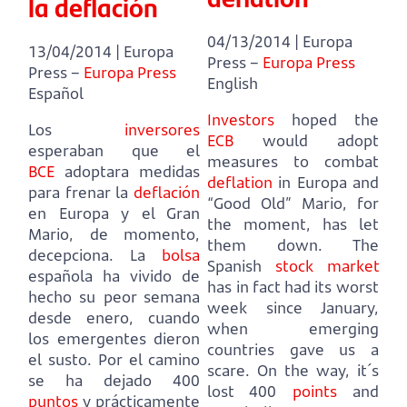
la deflación
04/13/2014 | Europa
13/04/2014 | Europa
Press –
Europa Press
Press –
Europa Press
English
Español
Investors
hoped the
Los
inversores
ECB
would adopt
esperaban que el
measures to combat
BCE
adoptara medidas
deflation
in Europa and
para frenar la
deflación
“Good Old” Mario, for
en Europa y el Gran
the moment, has let
Mario, de momento,
them down.
The
decepciona.
La
bolsa
Spanish
stock market
española ha vivido de
has in fact had its worst
hecho su peor semana
week since January,
desde enero, cuando
when emerging
los emergentes dieron
countries gave us a
el susto.
Por el camino
scare.
On the way, it´s
se ha dejado 400
lost 400
points
and
puntos
y prácticamente