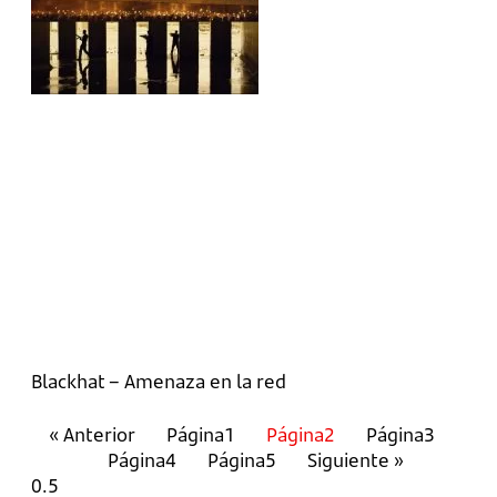
Blackhat – Amenaza en la red
« Anterior
Página
1
Página
2
Página
3
Página
4
Página
5
Siguiente »