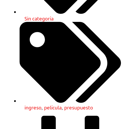
Sin categoría
ingreso
,
película
,
presupuesto