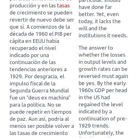
producción y en las
tasas
have done far
de crecimiento se pueden
better.
Yet, even
revertir de nuevo debe ser
today, it lacks the
que sí.
A comienzos de la
will and the
década de 1960 el PIB per
institutions it needs.
cápita en EEUU había
The answer to
recuperado el nivel
whether the losses
indicado por una
in output levels and
continuación de las
growth rates can be
tendencias anteriores a
reversed must again
1929.
Por desgracia, el
be yes.
By the early
impulso fiscal de la
1960s GDP per head
Segunda Guerra Mundial
in the US had
fue un “deus ex machina”
regained the level
para la política.
No se
indicated by a
puede repetir en tiempos
continuation of pre-
de paz.
Aun así, podría al
1929 trends.
menos ser posible volver a
Unfortunately, the
las tasas de crecimiento