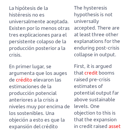
The hysteresis
La hipótesis de la
hypothesis is not
histéresis no es
universally
universalmente aceptada.
accepted.
There are
Existen por lo menos otras
at least three other
tres explicaciones para el
explanations for the
persistente colapso de la
enduring post-crisis
producción posterior a la
collapse in output.
crisis.
First, it is argued
En primer lugar, se
that
credit
booms
argumenta que los auges
raised pre-crisis
de
crédito
elevaron las
estimates of
estimaciones de la
potential output far
producción potencial
above sustainable
anteriores a la crisis a
levels.
One
niveles muy por encima de
objection to this is
los sostenibles.
Una
that the expansion
objeción a esto es que la
in credit raised
asset
expansión del crédito