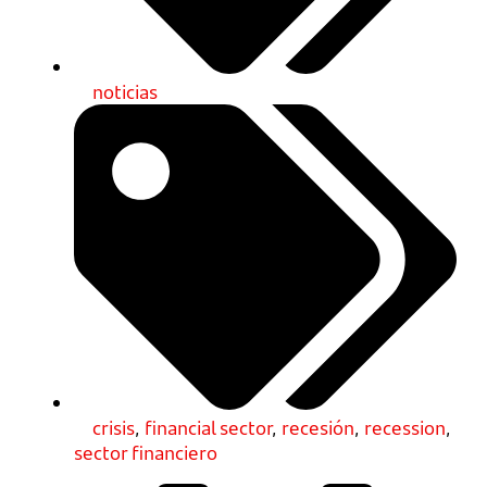
noticias
crisis
,
financial sector
,
recesión
,
recession
,
sector financiero