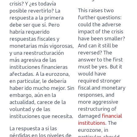
crisis? Y ¿es todavía
This raises two
posible revertirlo?
La
further questions:
respuesta a la primera
could the adverse
debe ser que sí.
Pero
impact of the crisis
habría requerido
have been smaller?
respuestas fiscales y
And can it still be
monetarias más vigorosas,
reversed?
The
y una reestructuración
answer to the first
más agresiva de las
must be yes.
But it
instituciones financieras
would have
afectadas.
A la eurozona,
required stronger
en particular, le debería
fiscal and monetary
haber ido mucho mejor.
Sin
responses,
and
embargo, aún en la
more aggressive
actualidad, carece de la
restructuring of
voluntad y de las
damaged
financial
instituciones que necesita.
institutions
.
The
La respuesta a si las
eurozone, in
pérdidas en los niveles de
particular, should