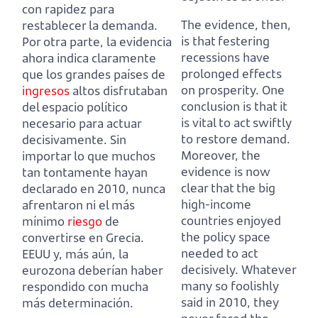
con rapidez para
The evidence, then,
restablecer la demanda.
is that festering
Por otra parte, la evidencia
recessions have
ahora indica claramente
prolonged effects
que los grandes países de
on prosperity.
One
ingresos
altos disfrutaban
conclusion is that it
del espacio político
is vital to act swiftly
necesario para actuar
to restore demand.
decisivamente.
Sin
Moreover, the
importar lo que muchos
evidence is now
tan tontamente hayan
clear that the big
declarado en 2010,
nunca
high-income
afrentaron ni el más
countries enjoyed
mínimo
riesgo
de
the policy space
convertirse en Grecia.
needed to act
EEUU y, más aún, la
decisively.
Whatever
eurozona deberían haber
many so foolishly
respondido con mucha
said in 2010,
they
más determinación.