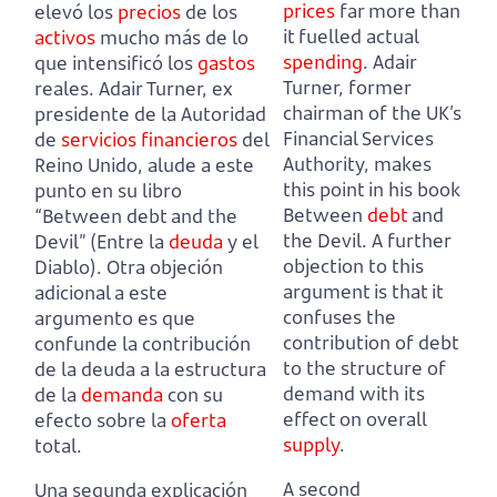
prices
far more than
elevó los
precios
de los
it fuelled actual
activos
mucho más de lo
spending
.
Adair
que intensificó los
gastos
Turner, former
reales.
Adair Turner, ex
chairman of the UK’s
presidente de la Autoridad
Financial Services
de
servicios financieros
del
Authority,
makes
Reino Unido,
alude a este
this point in his book
punto en su libro
Between
debt
and
“Between debt and the
the Devil.
A further
Devil” (Entre la
deuda
y el
objection to this
Diablo).
Otra objeción
argument is that it
adicional a este
confuses the
argumento es que
contribution of debt
confunde la contribución
to the structure of
de la deuda a la estructura
demand with its
de la
demanda
con su
effect on overall
efecto sobre la
oferta
supply
.
total.
A second
Una segunda explicación