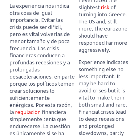
never faced the
La experiencia nos indica
slightest
risk
of
otra cosa de igual
turning into Greece.
importancia.
Evitar las
The US and, still
crisis puede ser difícil,
more, the eurozone
pero es vital volverlas de
should have
menor tamaño y de poca
responded far more
frecuencia.
Las crisis
aggressively.
financieras conducen a
Experience indicates
profundas recesiones y a
something else no
prolongadas
less important.
It
desaceleraciones,
en parte
may be hard to
porque los políticos temen
avoid crises but it is
crear soluciones lo
vital to make them
suficientemente
both small and rare.
enérgicas.
Por esta razón,
Financial crises lead
la
regulación
financiera
to deep recessions
simplemente tenía que
and prolonged
endurecerse.
La cuestión
slowdowns,
partly
es únicamente si se ha