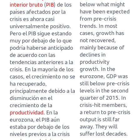
below what might
interior bruto
(
PIB
) de los
have been expected
países afectados por la
from pre-crisis
crisis es ahora casi
trends.
In most
universalmente positivo.
cases, growth has
Pero el PIB sigue estando
not recovered,
muy por debajo de lo que
mainly because of
podría haberse anticipado
declines in
de acuerdo con las
productivity
tendencias anteriores a la
growth.
In the
crisis.
En la mayoría de los
eurozone, GDP was
casos, el crecimiento no se
still below pre-crisis
ha recuperado,
levels in the second
principalmente debido a la
quarter of 2015.
In
disminución en el
crisis-hit members,
crecimiento de la
a return to pre-crisis
productividad
.
En la
output is still far
eurozona, el PIB aún
away.
They will
estaba por debajo de los
suffer lost decades.
niveles previos a la crisis