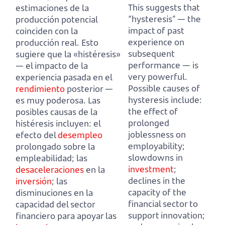
This suggests that
estimaciones de la
“hysteresis”
— the
producción potencial
impact of past
coinciden con la
experience on
producción real.
Esto
subsequent
sugiere que la «histéresis»
performance — is
— el impacto de la
very powerful.
experiencia pasada en el
Possible causes of
rendimiento
posterior —
hysteresis include:
es muy poderosa.
Las
the effect of
posibles causas de la
prolonged
histéresis incluyen: el
joblessness on
efecto del
desempleo
employability;
prolongado sobre la
slowdowns in
empleabilidad;
las
investment
;
desaceleraciones
en la
declines in the
inversión
; las
capacity of the
disminuciones en la
financial sector to
capacidad del sector
support innovation;
financiero para apoyar las