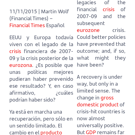
legacies of the
financial
crisis
of
11/11/2015 | Martin Wolf
2007-09 and the
(Financial Times) –
subsequent
Financial Times
Español
eurozone
crisis.
Could better policies
EEUU y Europa todavía
have prevented that
viven con el legado de la
outcome;
and, if so,
crisis
financiera de 2007-
what might they
09 y la crisis posterior de la
have been?
eurozona
.
¿Es posible que
unas políticas mejores
A recovery is under
pudieran haber prevenido
way, but only in a
ese resultado?
Y, en caso
limited sense.
The
afirmativo, ¿cuáles
change in
gross
podrían haber sido?
domestic product
of
crisis-hit countries is
Ya está en marcha una
now almost
recuperación, pero sólo en
universally positive.
un sentido limitado.
El
But
GDP
remains far
cambio en el
producto