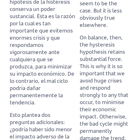
hipótesis de la histéresis
seem to be the
conserva un poder
case. But it is less
sustancial.
Ésta es la razón
obviously true
por la cual es tan
elsewhere.
importante que evitemos
On balance, then,
enormes crisis
y que
the hysteresis
respondamos
hypothesis retains
vigorosamente ante
substantial force.
cualquiera que se
This is why it is so
produzca, para minimizar
important that we
su impacto económico.
De
avoid huge crises
lo contrario, el mal ciclo
and respond
podría dañar
strongly to any that
permanentemente la
occur, to minimise
tendencia.
their economic
Esto plantea dos
impact.
Otherwise,
preguntas adicionales:
the bad cycle might
¿podría haber sido menor
permanently
el impacto adverso de la
damage the trend.