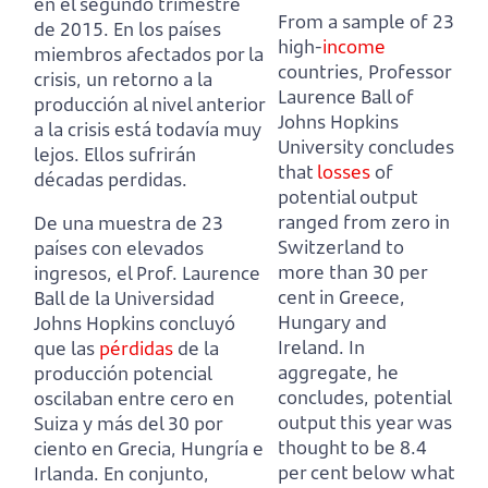
en el segundo trimestre
From a sample of 23
de 2015.
En los países
high-
income
miembros afectados por la
countries,
Professor
crisis, un retorno a la
Laurence Ball of
producción al nivel anterior
Johns Hopkins
a la crisis está todavía muy
University concludes
lejos.
Ellos sufrirán
that
losses
of
décadas perdidas.
potential output
ranged from zero in
De una muestra de 23
Switzerland to
países con elevados
more than 30 per
ingresos,
el Prof. Laurence
cent in Greece,
Ball de la Universidad
Hungary and
Johns Hopkins concluyó
Ireland.
In
que las
pérdidas
de la
aggregate, he
producción potencial
concludes, potential
oscilaban entre cero en
output this year was
Suiza y más del 30 por
thought to be 8.4
ciento en Grecia, Hungría e
per cent
below what
Irlanda.
En conjunto,