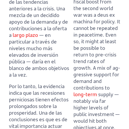
fiscal boost from
de las tendencias
the second world
anteriores a la crisis.
Una
war was a deus ex
mezcla de un decidido
machina for policy.
It
apoyo de la demanda y de
cannot be repeated
contribuciones a la oferta
in peacetime.
Even
a
largo plazo
— en
so, it might at least
particular a través de
be possible to
niveles mucho más
return to pre-crisis
elevados de inversión
trend rates of
pública — daría en el
growth.
A mix of ag-
blanco de ambos objetivos
gressive support for
a la vez.
demand and
Por lo tanto, la evidencia
contributions to
indica que las recesiones
long-term
supply
—
perniciosas tienen efectos
notably via far
prolongados sobre la
higher levels of
prosperidad.
Una de las
public investment —
conclusiones es que es de
would hit both
vital importancia actuar
objectives at once.