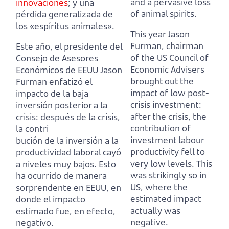
and a pervasive loss
innovaciones
; y una
of animal spirits.
pérdida generalizada de
los «espíritus animales».
This year Jason
Furman, chairman
Este año, el presidente del
of the US Council of
Consejo de Asesores
Economic Advisers
Económicos de EEUU Jason
brought out the
Furman enfatizó el
impact of low post-
impacto de la baja
crisis investment:
inversión posterior a la
after the crisis, the
crisis:
después de la crisis,
contribution of
la contri
investment labour
bución de la inversión a la
productivity fell to
productividad laboral cayó
very low levels.
This
a niveles muy bajos.
Esto
was strikingly so in
ha ocurrido de manera
US, where the
sorprendente en EEUU, en
estimated impact
donde el impacto
actually was
estimado fue, en efecto,
negative.
negativo.