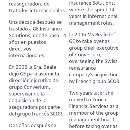
Insurance Solutions,
reaseguradora de
where she spent 14
tratados internacionales.
years in international
Una década después se
management roles.
trasladó a GE Insurance
In 2006 Ms Beale left
Solutions,
donde pasó 14
GE to take over as
años en puestos
group chief executive
directivos
of Converium,
internacionales.
overseeing the Swiss
En 2006 la Sra. Beale
reinsurance
dejó GE para asumir la
company’s acquisition
dirección ejecutiva del
by French group SCOR.
grupo Converium,
Two years later she
supervisando la
moved to Zurich
adquisición de la
Financial Services as a
aseguradora por parte
member of the group
del grupo francés SCOR.
management board
Dos años después se
before taking over as