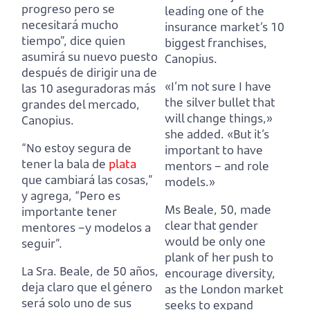
progreso pero se
leading one of the
necesitará mucho
insurance market’s 10
tiempo”,
dice quien
biggest franchises,
asumirá su nuevo puesto
Canopius.
después de dirigir una de
«I’m not sure I have
las 10 aseguradoras más
the silver bullet that
grandes del mercado,
will change things,»
Canopius.
she added. «But it’s
“No estoy segura de
important to have
tener la bala de
plata
mentors – and role
que cambiará las cosas,”
models.»
y agrega, “Pero es
Ms Beale, 50, made
importante tener
clear that gender
mentores –y modelos a
would be only one
seguir”.
plank of her push to
La Sra. Beale, de 50 años,
encourage diversity,
deja claro que el género
as the London market
será solo uno de sus
seeks to expand