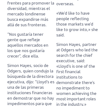
frentes para promover la
overseas.
diversidad,
mientras el
«We’d like to have
mercado londinense
people reflecting
busca expandirse más
those markets we’d
allá de sus fronteras.
like to grow into,» she
“Nos gustaría tener
said.
gente que refleje
Simon Hayes, partner
aquellos mercados en
at Odgers who led the
los que nos gustaría
search for the chief
crecer”, dice ella.
executive, said:
Simon Hayes, socio de
«Lloyd’s is one of the
Odgers, quien condujo la
first financial
búsqueda de la directora
institutions to
ejecutiva, dijo:
“Lloyd’s es
demonstrate there’s
una de las primeras
no impediment to
instituciones financieras
women achieving the
en demostrar que no hay
most important roles
impedimentos para que
in the industry.»