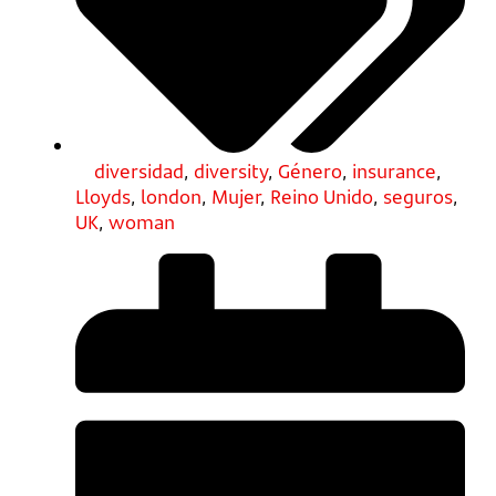
diversidad
,
diversity
,
Género
,
insurance
,
Lloyds
,
london
,
Mujer
,
Reino Unido
,
seguros
,
UK
,
woman