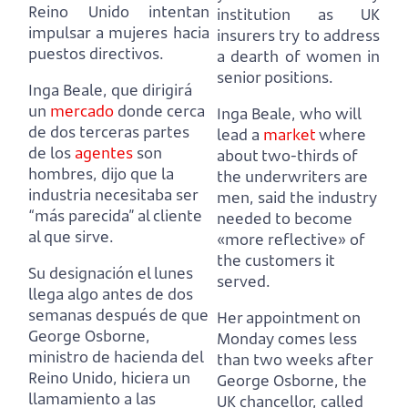
Reino Unido intentan
institution
as UK
impulsar a mujeres hacia
insurers try to address
puestos directivos.
a dearth of women in
senior positions.
Inga Beale, que dirigirá
un
mercado
donde cerca
Inga Beale, who will
de dos terceras partes
lead a
market
where
de los
agentes
son
about two-thirds of
hombres,
dijo que la
the underwriters are
industria necesitaba ser
men,
said the industry
“más parecida” al cliente
needed to become
al que sirve.
«more reflective» of
the customers it
Su designación el lunes
served.
llega algo antes de dos
semanas después de que
Her appointment on
George Osborne,
Monday comes less
ministro de hacienda del
than two weeks after
Reino Unido,
hiciera un
George Osborne, the
llamamiento a las
UK chancellor,
called