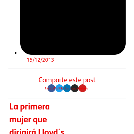
15/12/2013
Comparte este post
Facebook
Twitter
Linkedin
Instagram
Youtube
La primera
mujer que
dirigirá Lloyd´s