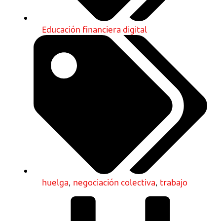
Educación financiera digital
huelga
,
negociación colectiva
,
trabajo