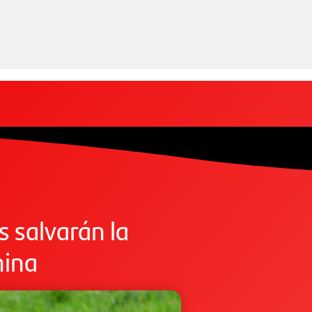
s salvarán la
hina