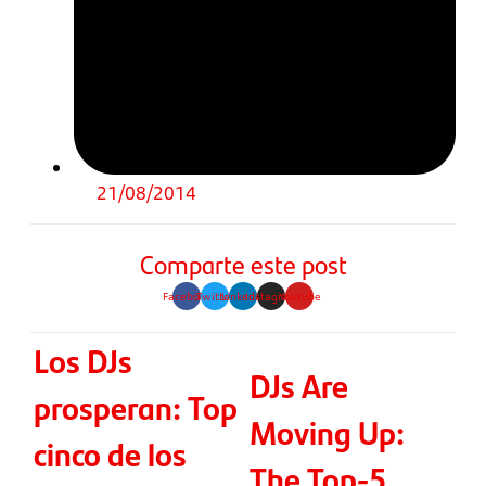
21/08/2014
Comparte este post
Facebook
Twitter
Linkedin
Instagram
Youtube
Los DJs
DJs Are
prosperan: Top
Moving Up:
cinco de los
The Top-5