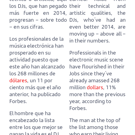
los DJs, que han pegado
their technical and
más fuerte en 2014,
artistic qualities, the
progresan – sobre todo
DJs, who´ve had an
– en sus cifras.
even better 2014, are
moving up – above all –
Los profesionales de la
in their numbers.
música electrónica han
prosperado en su
Professionals in the
actividad puesto que
electronic music scene
este año han alcanzado
have flourished in their
los 268 millones de
Jobs since they´ve
dólares
,
un 11 por
already amassed 268
ciento más que el año
million
dollars
,
11%
anterior, ha publicado
more than the previous
Forbes.
year, according to
Forbes.
El hombre que ha
encabezado la lista
The man at the top of
entre los que mejor se
the list among those
ganan la vida es el DJ
who earn their living