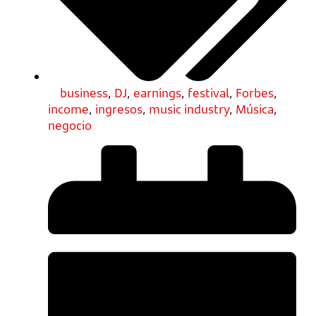
business
,
DJ
,
earnings
,
festival
,
Forbes
,
income
,
ingresos
,
music industry
,
Música
,
negocio