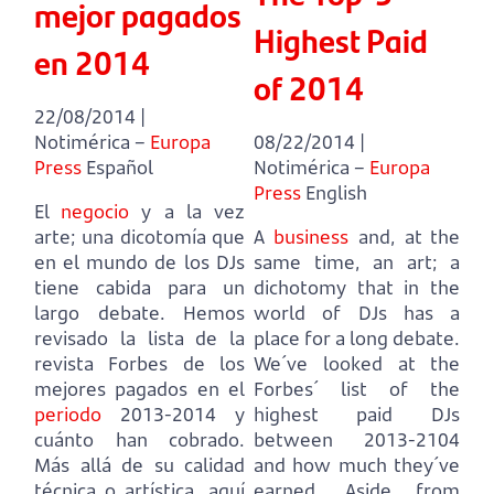
mejor pagados
Highest Paid
en 2014
of 2014
22/08/2014 |
Notimérica –
Europa
08/22/2014 |
Press
Español
Notimérica –
Europa
Press
English
El
negocio
y a la vez
arte; una dicotomía que
A
business
and, at the
en el mundo de los DJs
same time, an art; a
tiene cabida para un
dichotomy that in the
largo debate.
Hemos
world of DJs has a
revisado la lista de la
place for a long debate.
revista Forbes de los
We´ve looked at the
mejores pagados en el
Forbes´ list of the
periodo
2013-2014 y
highest paid DJs
cuánto han cobrado.
between 2013-2104
Más allá de su calidad
and how much they´ve
técnica o artística, aquí
earned.
Aside from