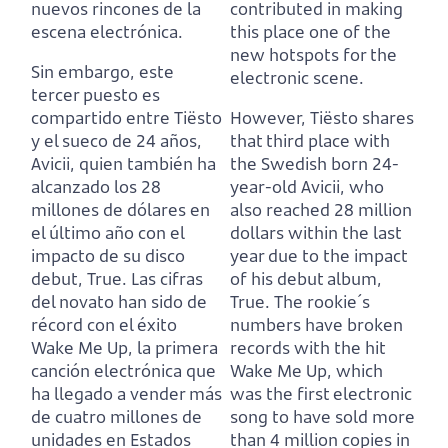
nuevos rincones de la
contributed in making
escena electrónica.
this place one of the
new hotspots for the
Sin embargo, este
electronic scene.
tercer puesto es
compartido entre Tiësto
However, Tiësto shares
y el sueco de 24 años,
that third place with
Avicii,
quien también ha
the Swedish born 24-
alcanzado los 28
year-old Avicii,
who
millones de dólares en
also reached 28 million
el último año con el
dollars within the last
impacto de su disco
year due to the impact
debut, True.
Las cifras
of his debut album,
del novato han sido de
True.
The rookie´s
récord con el éxito
numbers have broken
Wake Me Up,
la primera
records with the hit
canción electrónica que
Wake Me Up,
which
ha llegado a vender más
was the first electronic
de cuatro millones de
song to have sold more
unidades en Estados
than 4 million copies in