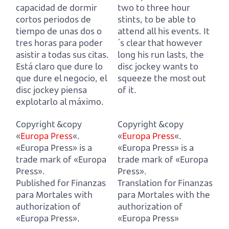
capacidad de dormir
two to three hour
cortos periodos de
stints, to be able to
tiempo de unas dos o
attend all his events.
It
tres horas para poder
´s clear that however
asistir a todas sus citas.
long his run lasts, the
Está claro que dure lo
disc jockey wants to
que dure el negocio, el
squeeze the most out
disc jockey piensa
of it.
explotarlo al máximo.
Copyright &copy
Copyright &copy
«
Europa Press
«.
«
Europa Press
«.
«Europa Press» is a
«Europa Press» is a
trade mark of «Europa
trade mark of «Europa
Press».
Press».
Published for Finanzas
Translation for Finanzas
para Mortales with
para Mortales with the
authorization of
authorization of
«Europa Press».
«Europa Press»