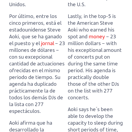
Unidos.
the U.S.
Por último, entre los
Lastly, in the top-5 is
cinco primeros, está el
the American Steve
estadounidense Steve
Aoki who earned his
Aoki, que se ha ganado
spot and
money
– 23
el puesto y el
jornal
– 23
million dollars –
with
millones de dólares –
his exceptional amount
con su excepcional
of concerts put on
cantidad de actuaciones
during the same time
ofrecidas en el mismo
period.
His agenda is
periodo de tiempo.
Su
practically double
agenda ha duplicado
those of the other DJs
prácticamente la de
on the list with 277
todos los demás DJs de
concerts.
la lista con 277
Aoki says he´s been
espectáculos.
able to develop the
Aoki afirma que ha
capacity to sleep during
desarrollado la
short periods of time,