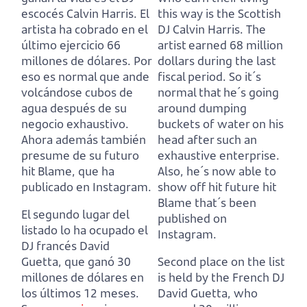
escocés Calvin Harris.
El
this way is the Scottish
artista ha cobrado en el
DJ Calvin Harris.
The
último ejercicio 66
artist earned 68 million
millones de dólares.
Por
dollars during the last
eso es normal que ande
fiscal period.
So it´s
volcándose cubos de
normal that he´s going
agua después de su
around dumping
negocio exhaustivo.
buckets of water on his
Ahora además también
head after such an
presume de su futuro
exhaustive enterprise.
hit Blame, que ha
Also, he´s now able to
publicado en Instagram.
show off hit future hit
Blame that´s been
El segundo lugar del
published on
listado lo ha ocupado el
Instagram.
DJ francés David
Guetta, que ganó 30
Second place on the list
millones de dólares en
is held by the French DJ
los últimos 12 meses.
David Guetta, who