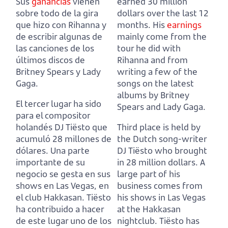
Sus
ganancias
vienen
earned 30 million
sobre todo de la gira
dollars over the last 12
que hizo con Rihanna y
months.
His
earnings
de escribir algunas de
mainly come from the
las canciones de los
tour he did with
últimos discos de
Rihanna and from
Britney Spears y Lady
writing a few of the
Gaga.
songs on the latest
albums by Britney
El tercer lugar ha sido
Spears and Lady Gaga.
para el compositor
holandés DJ Tiësto que
Third place is held by
acumuló 28 millones de
the Dutch song-writer
dólares.
Una parte
DJ Tiësto who brought
importante de su
in 28 million dollars.
A
negocio se gesta en sus
large part of his
shows en Las Vegas, en
business comes from
el club Hakkasan.
Tiësto
his shows in Las Vegas
ha contribuido a hacer
at the Hakkasan
de este lugar uno de los
nightclub.
Tiësto has