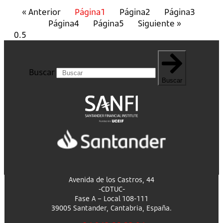
« Anterior
Página
1
Página
2
Página
3
Página
4
Página
5
Siguiente »
Buscar
Buscar
Avenida de los Castros, 44
-CDTUC-
Fase A – Local 108-111
39005 Santander, Cantabria, España.