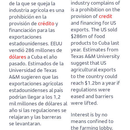
industry complains of
de la que se queja la
is a prohibition on the
industria agrícola
es una
provision of
credit
prohibición en la
and financing for US
provisión de
crédito
y
exports.
The US sold
financiación para las
$286m of food
exportaciones
products to Cuba last
estadounidenses.
EEUU
year.
Estimates from
vendió 286 millones de
Texas A&M University
dólares
a Cuba el año
suggest that US
pasado.
Estimados de la
agricultural exports
Universidad de Texas
to the country
could
A&M sugieren que las
reach $1.2bn a year if
exportaciones agrícolas
regulations were
estadounidenses al país
eased and barriers
podrían llegar a los 1,2
were lifted.
mil millones de dólares al
año si las regulaciones se
Interest is by no
relajaran y las barreras
means confined to
se levantaran.
the farming lobby.