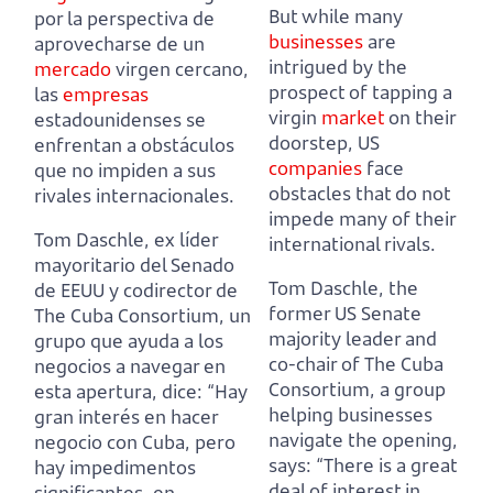
But while many
por la perspectiva de
businesses
are
aprovecharse de un
intrigued by the
mercado
virgen cercano,
prospect of tapping a
las
empresas
virgin
market
on their
estadounidenses se
doorstep,
US
enfrentan a obstáculos
companies
face
que no impiden a sus
obstacles that do not
rivales internacionales.
impede many of their
Tom Daschle, ex líder
international rivals.
mayoritario del Senado
Tom Daschle, the
de EEUU y codirector de
former US Senate
The Cuba Consortium,
un
majority leader and
grupo que ayuda a los
co-chair of The Cuba
negocios a navegar en
Consortium,
a group
esta apertura, dice:
“Hay
helping businesses
gran interés en hacer
navigate the opening,
negocio con Cuba, pero
says:
“There is a great
hay impedimentos
deal of interest in
significantes, en