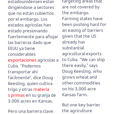
targeting areas that
estadounidenses están
are not covered by
dirigiéndose a sectores
the embargo.
que no están cubiertos
Farming states have
por el embargo.
Los
been pushing hard for
estados agrícolas han
an easing of barriers
estado presionando
given that the US
fuertemente para aflojar
already has
las barreras dado que
substantial
EEUU ya tiene
agricultural exports
considerables
to Cuba.
“We can ship
exportaciones
agrícolas a
there easily,” says
Cuba.
“Podemos
Doug Keesling, who
transportar ahí
grows wheat and
fácilmente”, dice Doug
other commodities
Keesling, quien cultiva
on his 3,000 acre
trigo y otras
materia
Kansas farm.
s primas
en su granja de
3.000 acres en Kansas.
But one key barrier
the agriculture
Pero una barrera clave