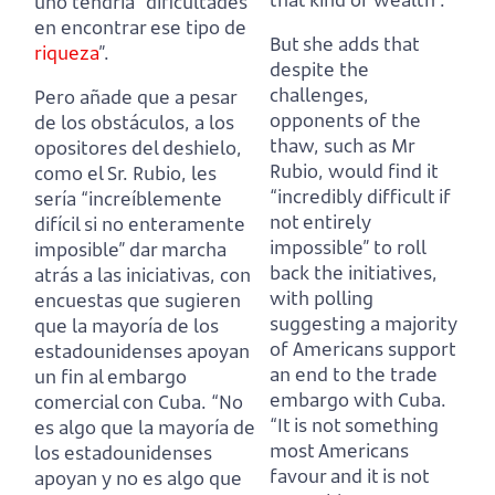
uno tendría “dificultades
en encontrar ese tipo de
But she adds that
riqueza
”.
despite the
challenges,
Pero añade que a pesar
opponents of the
de los obstáculos, a los
thaw, such as Mr
opositores del deshielo,
Rubio,
would find it
como el Sr. Rubio,
les
“incredibly difficult if
sería “increíblemente
not entirely
difícil si no enteramente
impossible” to roll
imposible” dar marcha
back the initiatives,
atrás a las iniciativas,
con
with polling
encuestas que sugieren
suggesting a majority
que la mayoría de los
of Americans support
estadounidenses apoyan
an end to the trade
un fin al embargo
embargo with Cuba.
comercial con Cuba.
“No
“It is not something
es algo que la mayoría de
most Americans
los estadounidenses
favour and it is not
apoyan y no es algo que