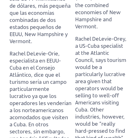
the combined
de dólares,
más pequeña
economies of New
que las economías
Hampshire and
combinadas de dos
Vermont.
estados pequeños de
EEUU, New Hampshire y
Rachel DeLevie-Orey,
Vermont.
a US-Cuba specialist
at the Atlantic
Rachel DeLevie-Orie,
Council,
says tourism
especialista en EEUU-
would be a
Cuba en el Consejo
particularly lucrative
Atlántico,
dice que el
area given that
turismo sería un campo
operators would be
particularmente
selling to well-off
lucrativo ya que los
Americans visiting
operadores les venderían
Cuba.
Other
a los norteamericanos
industries, however,
acomodados que visiten
would be “really
a Cuba.
En otros
hard-pressed to find
sectores, sin embargo,
that kind of wealth”.