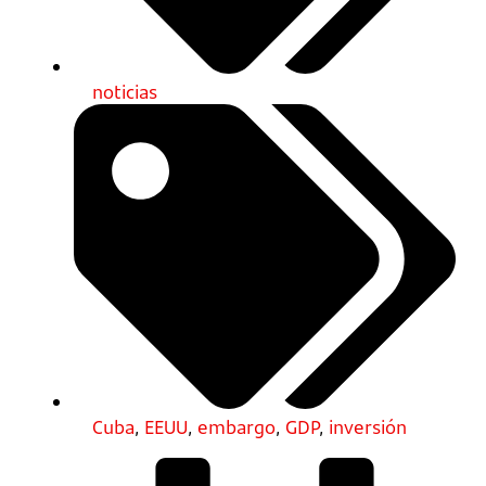
noticias
Cuba
,
EEUU
,
embargo
,
GDP
,
inversión