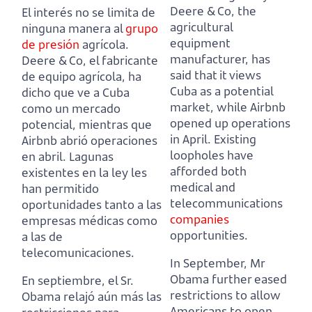
Deere & Co, the
El interés no se limita de
agricultural
ninguna manera al
grupo
equipment
de presión
agrícola.
manufacturer,
has
Deere & Co, el fabricante
said that it views
de equipo agrícola,
ha
Cuba as a potential
dicho que ve a Cuba
market, while Airbnb
como un mercado
opened up operations
potencial, mientras que
in April.
Existing
Airbnb abrió operaciones
loopholes have
en abril.
Lagunas
afforded both
existentes en la ley les
medical and
han permitido
telecommunications
oportunidades tanto a las
companies
empresas médicas como
opportunities.
a las de
telecomunicaciones.
In September, Mr
Obama further eased
En septiembre, el Sr.
restrictions to allow
Obama relajó aún más las
Americans to open