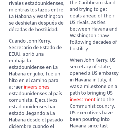
the Caribbean island
rivales estadounidenses,
and trying to get
mientras los lazos entre
deals ahead of their
La Habana y Washington
US rivals,
as ties
se deshielan después de
between Havana and
décadas de hostilidad.
Washington thaw
Cuando John Kerry,
following decades of
Secretario de Estado de
hostility.
EEUU,
abrió una
When John Kerry, US
embajada
secretary of state,
estadounidense en La
opened a US embassy
Habana en julio,
fue un
in Havana in July,
it
hito en el camino para
was a milestone on a
atraer
inversiones
path to bringing US
estadounidenses al país
investment
into the
comunista.
Ejecutivos
Communist country.
estadounidenses han
US executives have
estado llegando a La
been pouring into
Habana desde el pasado
Havana since last
diciembre cuando el