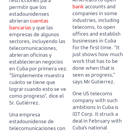
restricciones para
bank
accounts and
permitir que los
companies in some
estadounidenses
industries,
including
abrieran
cuentas
telecoms, to open
bancarias
y que las
offices and establish
empresas de algunos
businesses in Cuba
sectores,
incluyendo las
for the first time.
“It
telecomunicaciones,
just shows how much
abrieran oficinas y
work that has to be
establecieran negocios
done when that is
en Cuba por primera vez.
seen as progress,”
“Simplemente muestra
says Mr Gutierrez.
cuánto se tiene que
lograr cuando esto se ve
One US telecoms
como progreso”, dice el
company with such
Sr. Gutiérrez.
ambitions in Cuba is
IDT Corp.
It struck a
Una empresa
deal in February with
estadounidense de
Cuba’s national
telecomunicaciones con