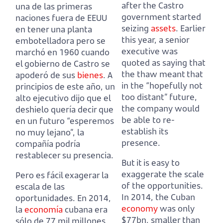
after the Castro
una de las primeras
government started
naciones fuera de EEUU
seizing
assets
.
Earlier
en tener una planta
this year, a senior
embotelladora
pero se
executive was
marchó en 1960 cuando
quoted as saying that
el gobierno de Castro se
the thaw meant that
apoderó de sus
bienes
.
A
in the “hopefully not
principios de este año, un
too distant” future,
alto ejecutivo dijo que el
the company would
deshielo quería decir que
be able to re-
en un futuro “esperemos
establish its
no muy lejano”, la
presence.
compañía podría
restablecer su presencia.
But it is easy to
exaggerate the scale
Pero es fácil exagerar la
of the opportunities.
escala de las
In 2014, the Cuban
oportunidades.
En 2014,
economy
was only
la
economía
cubana era
$77bn,
smaller than
sólo de 77 mil millones