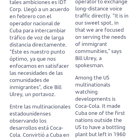
operator to exchange
tales ambiciones es IDT
long-distance voice
Corp.
Llegó a un acuerdo
traffic directly.
“It is in
en febrero con el
our sweet spot, in
operador nacional de
that we are focused
Cuba para intercambiar
on serving the needs
tráfico de voz de larga
of immigrant
distancia directamente.
communities,” says
“Éste es nuestro punto
Bill Ulrey, a
óptimo, ya que nos
spokesman.
enfocamos en satisfacer
las necesidades de las
Among the US
comunidades de
multinationals
inmigrantes”, dice Bill
watching
Ulrey, un portavoz.
developments is
Coca-Cola.
It made
Entre las multinacionales
Cuba one of the first
estadounidenses
nations outside the
observando los
US to have a bottling
desarrollos está Coca-
plant
but left in 1960
Cola.
Convirtió a Cuba en