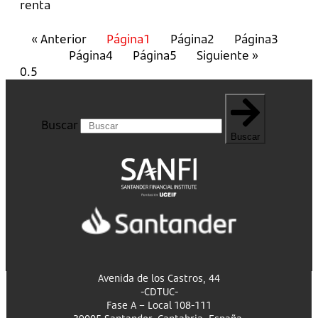
renta
« Anterior
Página
1
Página
2
Página
3
Página
4
Página
5
Siguiente »
Buscar
Buscar
Avenida de los Castros, 44
-CDTUC-
Fase A – Local 108-111