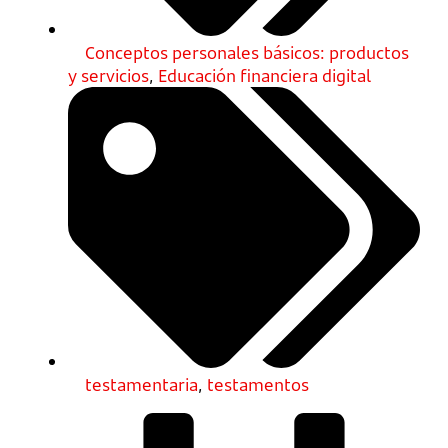
Conceptos personales básicos: productos
y servicios
,
Educación financiera digital
testamentaria
,
testamentos