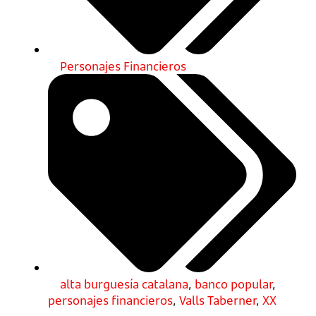
Personajes Financieros
alta burguesía catalana
,
banco popular
,
personajes financieros
,
Valls Taberner
,
XX