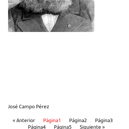
José Campo Pérez
« Anterior
Página
1
Página
2
Página
3
Página
4
Página
5
Siguiente »