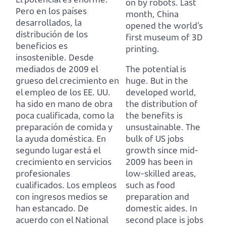
on by robots.
Last
Pero en los países
month, China
desarrollados, la
opened the world’s
distribución de los
first museum of 3D
beneficios es
printing.
insostenible.
Desde
mediados de 2009 el
The potential is
grueso del crecimiento en
huge.
But in the
el empleo de los EE. UU.
developed world,
ha sido en mano de obra
the distribution of
poca cualificada, como la
the benefits is
preparación de comida y
unsustainable.
The
la ayuda doméstica.
En
bulk of US jobs
segundo lugar está el
growth since mid-
crecimiento en servicios
2009 has been in
profesionales
low-skilled areas,
cualificados.
Los empleos
such as food
con ingresos medios se
preparation and
han estancado.
De
domestic aides.
In
acuerdo con el National
second place is jobs