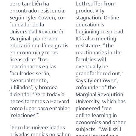
pero también ha
both suffer from
encontrado resistencia.
productivity
Según Tyler Cowen, co-
stagnation.
Online
fundador de la
education is
Universidad Revolución
beginning to spread.
Marginal, pionera en
It is also meeting
educación en línea gratis
resistance.
“The
en economía y otras
reactionaries in the
áreas, dice: “Los
faculties will
reaccionarios en las
eventually be
facultades serán,
grandfathered out,”
eventualmente,
says Tyler Cowen,
jubilados”, y bromea
cofounder of the
diciendo: “Pero todavía
Marginal Revolution
necesitaremos a Harvard
University, which has
como lugar para entablar
pioneered free
‘relaciones’”.
online learning in
economics and other
“Pero las universidades
subjects. “We’ll still
privadas medias no saben