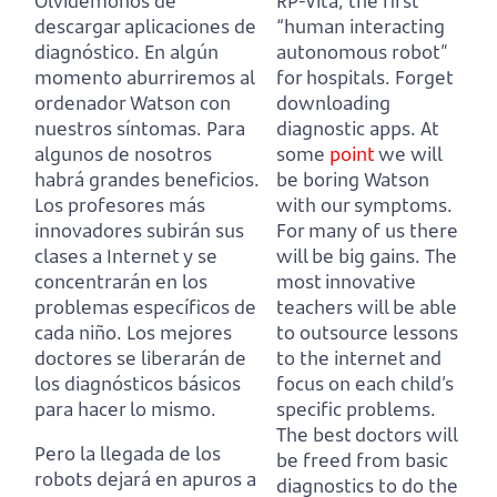
Olvidémonos de
RP-Vita, the first
descargar aplicaciones de
“human interacting
diagnóstico.
En algún
autonomous robot”
momento aburriremos al
for hospitals.
Forget
ordenador Watson con
downloading
nuestros síntomas.
Para
diagnostic apps.
At
algunos de nosotros
some
point
we will
habrá grandes beneficios.
be boring Watson
Los profesores más
with our symptoms.
innovadores subirán sus
For many of us there
clases a Internet y se
will be big gains.
The
concentrarán en los
most innovative
problemas específicos de
teachers will be able
cada niño.
Los mejores
to outsource lessons
doctores se liberarán de
to the internet and
los diagnósticos básicos
focus on each child’s
para hacer lo mismo.
specific problems.
The best doctors will
Pero la llegada de los
be freed from basic
robots dejará en apuros a
diagnostics to do the