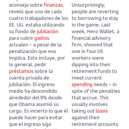
aconseja sobre
finanzas
,
Unsurprisingly,
reveló que uno de cada
people are reverting
cuatro trabajadores de los
to borrowing to stay
EE. UU. estaba utilizando
in the game.
Last
su fondo de
jubilación
week, Hero Wallet, a
para cubrir
gastos
financial advisory
actuales – a pesar de la
firm, showed that
penalización que eso
one in four US
implica.
Esto incluye, por
workers were
lo general, pedir
dipping into their
préstamos
sobre la
retirement funds to
cuenta privada de
meet current
jubilación.
El ingreso
spending
needs – in
medio ha descendido
spite of the penalties
alrededor del 9% desde
that accrue.
This
que Obama asumió su
usually involves
cargo.
Es incierto lo que él
taking out
loans
puede hacer para evitar
against their
que el ingreso siga
retirement accounts.