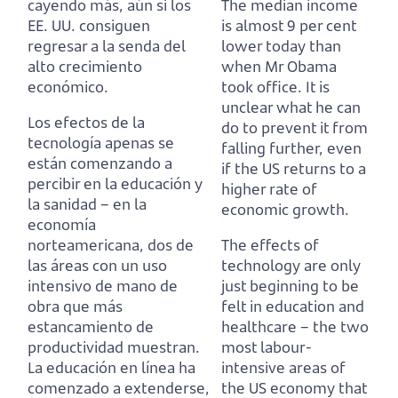
cayendo más, aún si los
The median income
EE. UU. consiguen
is almost 9 per cent
regresar a la senda del
lower today than
alto crecimiento
when Mr Obama
económico.
took office.
It is
unclear what he can
Los efectos de la
do to prevent it from
tecnología apenas se
falling further, even
están comenzando a
if the US returns to a
percibir en la educación y
higher rate of
la sanidad – en la
economic growth.
economía
norteamericana, dos de
The effects of
las áreas con un uso
technology are only
intensivo de mano de
just beginning to be
obra que más
felt in education and
estancamiento de
healthcare – the two
productividad muestran.
most labour-
La educación en línea ha
intensive areas of
comenzado a extenderse,
the US economy that