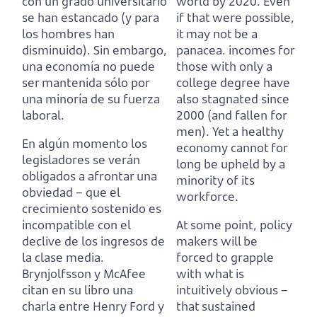
con un grado universitario
world by 2020.
Even
se han estancado (y para
if that were possible,
los hombres han
it may not be a
disminuido).
Sin embargo,
panacea.
incomes for
una economía no puede
those with only a
ser mantenida sólo por
college degree have
una minoría de su fuerza
also stagnated since
laboral.
2000 (and fallen for
men).
Yet a healthy
En algún momento los
economy cannot for
legisladores se verán
long be upheld by a
obligados a afrontar una
minority of its
obviedad – que el
workforce.
crecimiento sostenido es
incompatible con el
At some point, policy
declive de los ingresos de
makers will be
la clase media.
forced to grapple
Brynjolfsson y McAfee
with what is
citan en su libro una
intuitively obvious –
charla entre Henry Ford y
that sustained