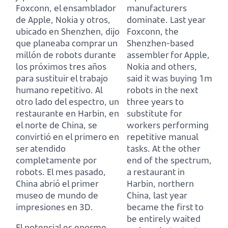
Foxconn, el ensamblador
manufacturers
de Apple, Nokia y otros,
dominate.
Last year
ubicado en Shenzhen, dijo
Foxconn, the
que planeaba comprar un
Shenzhen-based
millón de robots durante
assembler for Apple,
los próximos tres años
Nokia and others,
para sustituir el trabajo
said it was buying 1m
humano repetitivo.
Al
robots in the next
otro lado del espectro, un
three years to
restaurante en Harbin, en
substitute for
el norte de China, se
workers performing
convirtió en el primero en
repetitive manual
ser atendido
tasks.
At the other
completamente por
end of the spectrum,
robots.
El mes pasado,
a restaurant in
China abrió el primer
Harbin, northern
museo de mundo de
China, last year
impresiones en 3D.
became the first to
be entirely waited
El potencial es enorme.