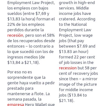
Employment Law Project,
growth in high-end
los empleos con bajos
services.
Middle
sueldos (entre $7,69 y
income jobs have
$13,83 la hora) forman el
cratered.
According
22% de los empleos
to the National
perdidos durante la
Employment Law
recesión
, pero son el 58%
Project, low wage
de los recuperados desde
jobs (that pay
entonces – lo contrario a
between $7.69 and
lo que sucedió con los de
$13.83 an hour)
ingresos medios (de
formed 22 per cent
$13,84 a $21,18).
of job losses in the
recession
but 58 per
Por eso no es
cent of recovery jobs
sorprendente que la
since then – a mirror
gente haya vuelto a pedir
image of the picture
prestado para
for middle income
mantenerse a flote.
La
jobs ($13.84 to
semana pasada, la
$21.18).
empresa
Hero Wallet que