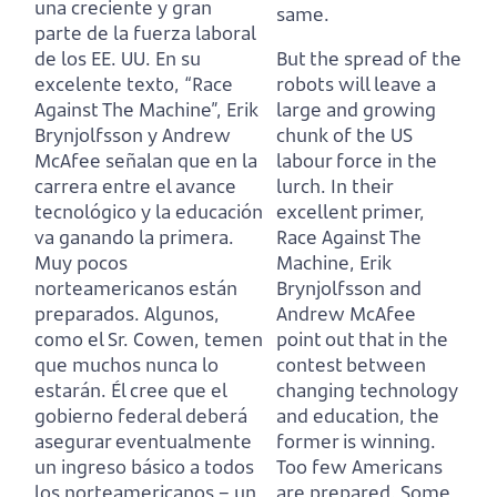
una creciente y gran
same.
parte de la fuerza laboral
de los EE. UU.
En su
But the spread of the
excelente texto, “Race
robots will leave a
Against The Machine”, Erik
large and growing
Brynjolfsson y Andrew
chunk of the US
McAfee señalan que en la
labour force in the
carrera entre el avance
lurch.
In their
tecnológico y la educación
excellent primer,
va ganando la primera.
Race Against The
Muy pocos
Machine, Erik
norteamericanos están
Brynjolfsson and
preparados.
Algunos,
Andrew McAfee
como el Sr. Cowen, temen
point out that in the
que muchos nunca lo
contest between
estarán.
Él cree que el
changing technology
gobierno federal deberá
and education, the
asegurar eventualmente
former is winning.
un ingreso básico a todos
Too few Americans
los norteamericanos – un
are prepared.
Some,