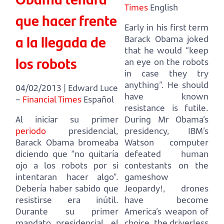
Times
English
que hacer frente
Early in his first term
a la llegada de
Barack Obama joked
that he would “keep
los robots
an eye on the robots
in case they try
anything”.
He should
04/02/2013 | Edward Luce
have known
–
Financial Times
Español
resistance is futile.
Al iniciar su primer
During Mr Obama’s
periodo
presidencial,
presidency, IBM’s
Barack Obama bromeaba
Watson computer
diciendo que “no quitaría
defeated human
ojo a los robots por si
contestants on the
intentaran hacer algo”.
gameshow
Debería haber sabido que
Jeopardy!, drones
resistirse era inútil.
have become
Durante su primer
America’s weapon of
mandato presidencial, el
choice,
the driverless