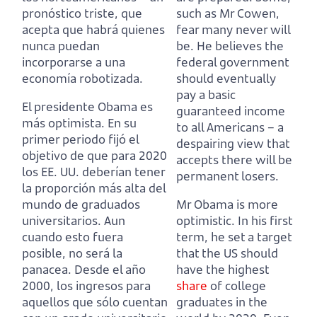
pronóstico triste, que
such as Mr Cowen,
acepta que habrá quienes
fear many never will
nunca puedan
be.
He believes the
incorporarse a una
federal government
economía robotizada.
should eventually
pay a basic
El presidente Obama es
guaranteed income
más optimista.
En su
to all Americans – a
primer periodo fijó el
despairing view that
objetivo de que para 2020
accepts there will be
los EE. UU. deberían tener
permanent losers.
la proporción más alta del
mundo de graduados
Mr Obama is more
universitarios.
Aun
optimistic.
In his first
cuando esto fuera
term, he set a target
posible, no será la
that the US should
panacea.
Desde el año
have the highest
2000, los ingresos para
share
of college
aquellos que sólo cuentan
graduates in the