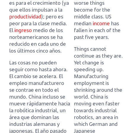
es para el crecimiento (ya
worse things
que ellos impulsan a la
become for the
productividad
); pero es
middle class.
US
peor para la clase media.
median
income
has
El
ingreso
medio de los
fallen in each of the
norteamericanos se ha
past five years.
reducido en cada uno de
Things cannot
los últimos cinco años.
continue as they are.
Las cosas no pueden
Yet change is
seguir como hasta ahora.
speeding up.
El cambio se acelera.
El
Manufacturing
empleo manufacturero
employment is
se contrae en todo el
shrinking around the
mundo.
China incluso se
world.
China is
mueve rápidamente hacia
moving even faster
la robótica industrial, un
towards industrial
área que dominan las
robotics, an area in
industrias alemanas y
which German and
japonesas.
El año pasado
Japanese