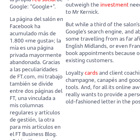
outweigh the
investment
need
Google: “Google+”.
to Mr Kernick.
La página del salón en
But while a third of the salon
Facebook ha
Google’s search engine,
and ab
acumulado más de
some travelling from as far af
1.800 «me gusta»;
la
English Midlands, or even Fra
mía es una página
book appointments because 
privada mayormente
existing customers.
abandonada.
Gracias
a las peculiaridades
Loyalty
cards
and client coach
de FT.com, mi trabajo
champagne, canapés and goody
también se divide
tools.
And, for all its online a
entre dos páginas del
really wants to provide a person
FT,
una vinculada a
old-fashioned letter in the pos
mis columnas
regulares y artículos
de gestión,
la otra
para mis artículos en
el FT Business Blog.