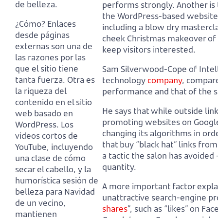
de belleza.
performs strongly.
Another is
the WordPress-based website
¿Cómo? Enlaces
including a blow dry mastercla
desde páginas
cheek Christmas makeover of 
externas son una de
keep visitors interested.
las razones por las
que el sitio tiene
Sam Silverwood-Cope of Intell
tanta fuerza.
Otra es
technology
company
,
compare
la riqueza del
performance and that of the s
contenido en el sitio
He says that while outside lin
web basado en
promoting websites on Googl
WordPress.
Los
changing its algorithms in or
videos cortos de
that buy “black hat” links from
YouTube, incluyendo
a tactic the salon has avoided
una clase de cómo
quantity.
secar el cabello, y la
humorística sesión de
A more important factor expla
belleza para Navidad
unattractive search-engine profi
de un vecino,
shares
”,
such as “likes” on Fa
mantienen