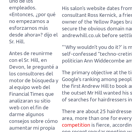
uno de los
empleados.
His salon’s website dates fro
«Entonces, ¿por qué
consultant Ross Kernick,
a fri
no empezamos a
owner of the Yellow Pages br
esforzarnos más
secure the obvious domain n
desde ahora»? dijo el
andrewhill.co.uk before settl
Sr. Hill.
“‘Why wouldn’t you do it?’ is my
Antes de reunirme
self-confessed “techno-cretin
con el Sr. Hill, en
politician Ann Widdecombe a
Devon, le pregunté a
The primary objective at the t
los consultores del
Google’s ranking among peop
motor de búsqueda
y
the first Andrew Hill to book 
al equipo web del
the outset Mr Hill wanted his 
Financial Times que
of searches for hairdressers i
analizaran su sitio
web con el fin de
There are about 25 hairdresse
darme algunos
area, more than one for every
consejos sobre cómo
competition
is fierce, accordin
aumentar mi propia
one recent regular meeting wi