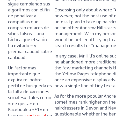
sigue cambiando sus
algoritmos con el fin
Obsessing only about where “A
de penalizar a
however, not the best use of
compañías que
unless I plan to take up haird
compran enlaces de
or the other Andrew Hill starts
sitios falsos
– una
management.
With my persona
táctica que el salón
would be better off trying to
ha evitado – y
search results for “manageme
premiar calidad sobre
In any case, Mr Hill’s online su
cantidad.
he abandoned more traditiona
Un factor más
the few marketing channels t
importante que
the Yellow Pages telephone di
explica mi pobre
once an expensive display adve
perfil de búsqueda es
now a single line of tiny text
la falta de «acciones
As for the more popular Andrew 
sociales»,
tales como
sometimes rank higher on the
«me gusta» en
hairdressers in Devon and Ne
Facebook o «+1» en
questionable whether the bene
la propia
red social
de