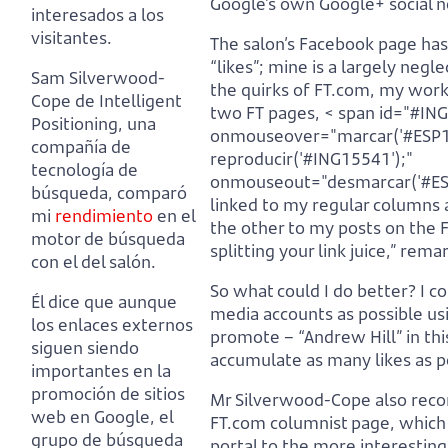
Google’s own Google+ social 
interesados a los
visitantes.
The salon’s Facebook page has
“likes”;
mine is a largely negle
Sam Silverwood-
the quirks of FT.com, my work
Cope de Intelligent
two FT pages,
< span id="#IN
Positioning, una
onmouseover="marcar('#ESP15
compañía de
reproducir('#ING15541');"
tecnología de
onmouseout="desmarcar('#ES
búsqueda,
comparó
linked to my regular columns
mi
rendimiento
en el
the other to my posts on the F
motor de búsqueda
splitting your link juice,” re
con el del salón.
So what could I do better?
I c
Él dice que aunque
media accounts as possible usi
los enlaces externos
promote
– “Andrew Hill” in thi
siguen siendo
accumulate as many likes as po
importantes en la
promoción de sitios
Mr Silverwood-Cope also re
web en Google,
el
FT.com columnist page,
which
grupo de búsqueda
portal to the more interesting