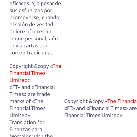
eficaces.
Y, a pesar de
sus esfuerzos por
promoverse,
cuando
el salón de verdad
quiere ofrecer un
toque personal, aún
envía cartas por
correo tradicional.
Copyright &copy «
The
Financial Times
Limited
«.
«FT» and «Financial
Times» are trade
marks of «The
Copyright &copy «
The Financia
Financial Times
«FT» and «Financial Times» ar
Limited».
Financial Times Limited».
Translation for
Finanzas para
Mortales with the