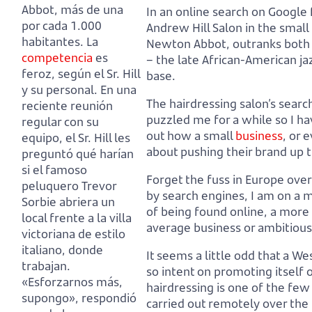
Abbot, más de una
In an online search on Google 
por cada 1.000
Andrew Hill Salon in the smal
habitantes.
La
Newton Abbot, outranks both
competencia
es
– the late African-American jaz
feroz, según el Sr. Hill
base.
y su personal.
En una
The hairdressing salon’s sear
reciente reunión
puzzled me for a while
so I h
regular con su
out how a small
business
,
or e
equipo,
el Sr. Hill les
about pushing their brand up 
preguntó qué harían
si el famoso
Forget the fuss in Europe over
peluquero Trevor
by search engines,
I am on a m
Sorbie abriera un
of being found online,
a more 
local frente a la villa
average business or ambitious
victoriana de estilo
italiano, donde
It seems a little odd that a W
trabajan.
so intent on promoting itself o
«Esforzarnos más,
hairdressing is one of the few
supongo», respondió
carried out remotely over the 