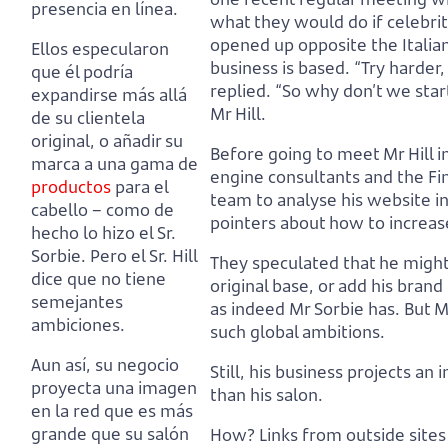
presencia en línea.
what they would do if celebrit
opened up opposite the Italian
Ellos especularon
business is based.
“Try harder
que él podría
replied.
“So why don’t we star
expandirse más allá
Mr Hill.
de su clientela
original,
o añadir su
Before going to meet Mr Hill i
marca a una gama de
engine consultants
and the Fi
productos
para el
team to analyse his website i
cabello
– como de
pointers about how to increas
hecho lo hizo el Sr.
Sorbie.
Pero el Sr. Hill
They speculated that he migh
dice que no tiene
original base,
or add his brand
semejantes
as indeed Mr Sorbie has.
But M
ambiciones.
such global ambitions.
Aun así, su negocio
Still, his business projects an 
proyecta una imagen
than his salon.
en la red que es más
grande que su salón
How? Links from outside sites