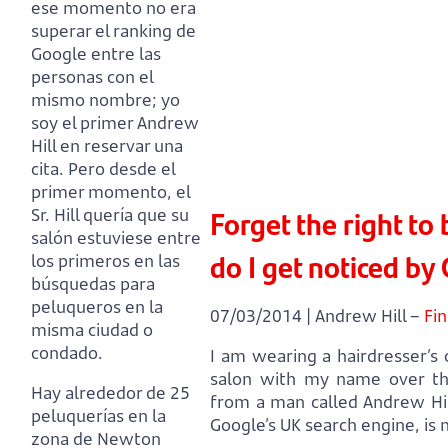
ese momento no era
superar el ranking de
Google entre las
personas con el
mismo nombre;
yo
soy el primer Andrew
Hill en reservar una
cita.
Pero desde el
primer momento, el
Forget the right to
Sr. Hill quería que su
salón estuviese entre
do I get noticed by
los primeros en las
búsquedas para
peluqueros en la
07/03/2014 | Andrew Hill –
Fin
misma ciudad o
condado.
I am wearing a hairdresser’
salon with my name over th
Hay alrededor de 25
from a man called Andrew Hi
peluquerías en la
Google’s UK search engine, is 
zona de Newton