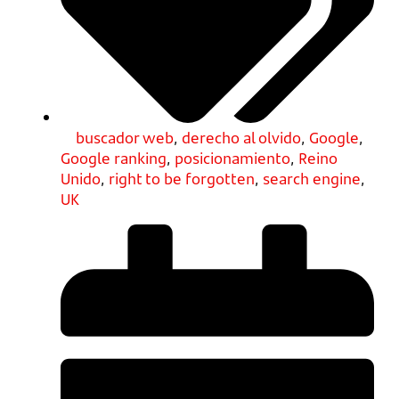
buscador web
,
derecho al olvido
,
Google
,
Google ranking
,
posicionamiento
,
Reino
Unido
,
right to be forgotten
,
search engine
,
UK