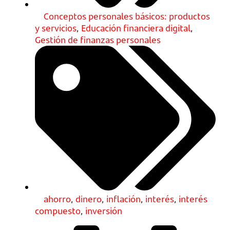
Conceptos personales básicos: productos
y servicios
,
Educación financiera digital
,
Gestión de finanzas personales
ahorro
,
dinero
,
inflación
,
interés
,
interés
compuesto
,
inversión