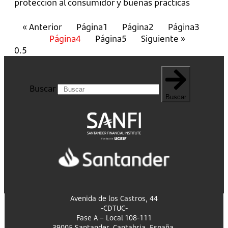
protección al consumidor y buenas prácticas
« Anterior
Página
1
Página
2
Página
3
Página
4
Página
5
Siguiente »
Buscar
Buscar
Avenida de los Castros, 44
-CDTUC-
Fase A – Local 108-111
39005 Santander, Cantabria, España.