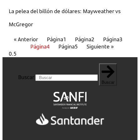
La pelea del billón de dólares: Mayweather vs
McGregor
« Anterior
Página
1
Página
2
Página
3
Página
4
Página
5
Siguiente »
Buscar
Buscar