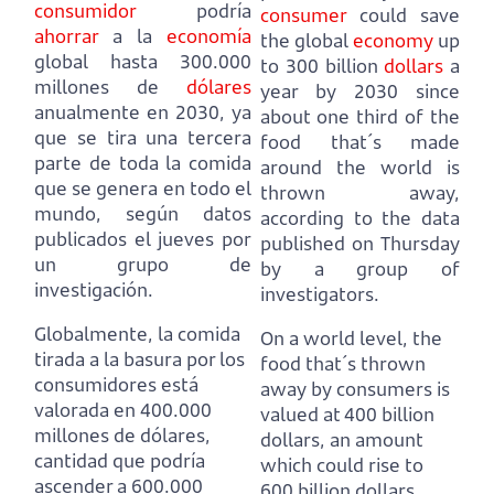
consumidor
podría
consumer
could save
ahorrar
a la
economía
the global
economy
up
global hasta 300.000
to 300 billion
dollars
a
millones de
dólares
year by 2030
since
anualmente en 2030
,
ya
about one third of the
que se tira una tercera
food that´s made
parte de toda la comida
around the world is
que se genera en todo el
thrown away,
mundo,
según datos
according to the data
publicados el jueves por
published on Thursday
un grupo de
by a group of
investigación.
investigators.
Globalmente, la comida
On a world level, the
tirada a la basura por los
food that´s thrown
consumidores está
away by consumers is
valorada en 400.000
valued at 400 billion
millones de dólares,
dollars,
an amount
cantidad que podría
which could rise to
ascender a 600.000
600 billion dollars