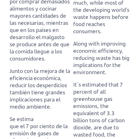
por comprar demasiados
much,
while most of
alimentos y cocinar
the developing world’s
mayores cantidades de
waste happens before
las necesarias,
mientras
food reaches
que en los países en
consumers.
desarrollo el malgasto
Along with improving
se produce antes de que
economic efficiency,
la comida llegue a los
reducing waste has big
consumidores.
implications for the
Junto con la mejora de la
environment.
eficiencia económica,
It´s estimated that 7
reducir los desperdicios
percent of all
también tiene grandes
greenhouse gas
implicaciones para el
emissions,
the
medio ambiente.
equivalent of 3.3
Se estima
billion tons of carbon
que el 7 por ciento de la
dioxide, are due to
emisión de gases de
wasted food, the