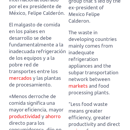
group that´s led by the
por el ex presidente de
ex-president of
México, Felipe Calderón.
Mexico Felipe
Calderon.
El malgasto de comida
en los países en
The waste in
desarrollo se debe
developing countries
fundamentalmente a la
mainly comes from
inadecuada refrigeración
inadequate
de los equipos
y a la
refrigeration
pobre red de
appliances
and the
transportes entre los
subpar transportation
mercados
y las plantas
network between
de procesamiento.
markets
and food
processing plants.
«Menos derroche de
comida significa una
“Less food waste
mayor eficiencia, mayor
means greater
productividad
y
ahorro
efficiency, greater
directo para los
productivity and direct
consumidores»,
dijo en