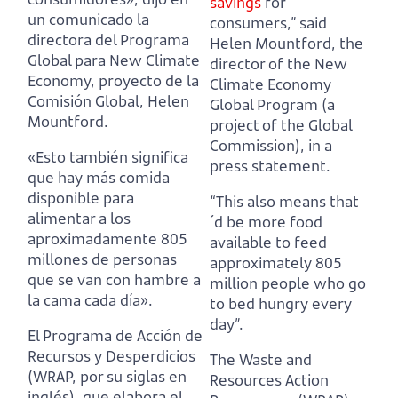
savings
for
un comunicado la
consumers,”
said
directora del Programa
Helen Mountford, the
Global para New Climate
director of the New
Economy, proyecto de la
Climate Economy
Comisión Global, Helen
Global Program (a
Mountford.
project of the Global
Commission), in a
«Esto también significa
press statement.
que hay más comida
disponible para
“This also means that
alimentar a los
´d be more food
aproximadamente 805
available to feed
millones de personas
approximately 805
que se van con hambre a
million people who go
la cama cada día».
to bed hungry every
day”.
El Programa de Acción de
Recursos y Desperdicios
The Waste and
(WRAP, por su siglas en
Resources Action
inglés), que elabora el