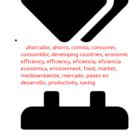
ahorrador
,
ahorro
,
comida
,
consumer
,
consumidor
,
developing countries
,
economic
efficiency
,
efficiency
,
eficiencia
,
eficiencia
económica
,
environment
,
food
,
market
,
medioambiente
,
mercado
,
países en
desarrollo
,
productivity
,
saving