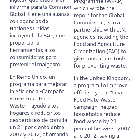
Programme (WRAP)
informe para la Comisión
which wrote the
Global,
tiene una alianza
report for the Global
con agencias de
Commission,
is in a
Naciones Unidas
partnership with U.N.
incluyendo la FAO, que
agencies including the
proporciona
Food and Agriculture
herramientas a los
Organization (FAO) to
consumidores para
give consumers tools
prevenir el malgasto.
for preventing waste.
En Reino Unido, un
In the United Kingdom,
programa para mejorar
a program to improve
la eficiencia -Campaña
efficiency, the “Love
«Love Food Hate
Food Hate Waste”
Waste»-
ayudó a los
campaign,
helped
hogares a reducir los
households reduce
desperdicios de comida
food waste by 21
un 21 por ciento entre
percent between 2007
2007 y 2012,
ahorrando
and 2012,
saving a