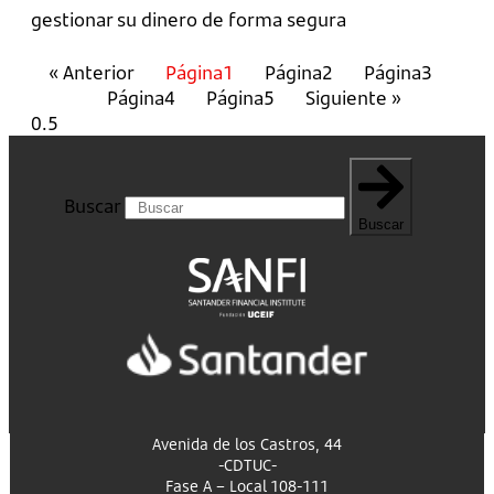
gestionar su dinero de forma segura
« Anterior
Página
1
Página
2
Página
3
Página
4
Página
5
Siguiente »
Buscar
Buscar
Avenida de los Castros, 44
-CDTUC-
Fase A – Local 108-111