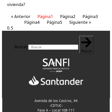
vivienda?
« Anterior
Página
1
Página
2
Página
3
Página
4
Página
5
Siguiente »
Buscar
Buscar
Avenida de los Castros, 44
-CDTUC-
Fase A – Local 108-111