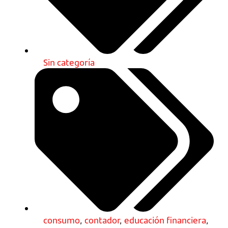
Sin categoría
consumo
,
contador
,
educación financiera
,