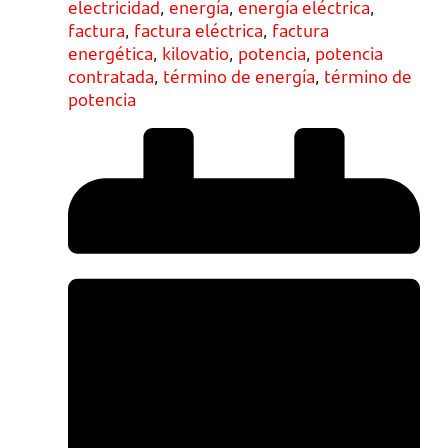
electricidad
,
energía
,
energía eléctrica
,
factura
,
factura eléctrica
,
factura
energética
,
kilovatio
,
potencia
,
potencia
contratada
,
término de energía
,
término de
potencia