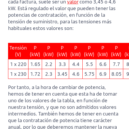
cada factura, suele ser un
valor
como 3,45 o 4,6
kW. Está regulado el valor que pueden tener las
potencias de contratación, en función de la
tensión de suministro, para las tensiones más
habituales estos valores son:
Tensión
P
P
P
P
P
P
P
(V)
(kW)
(kW)
(kW)
(kW)
(kW)
(kW)
(kW)
(
1 x 220
1.65
2.2
3.3
4.4
5.5
6.6
7.7
8
1 x 230
1.72
2.3
3.45
4.6
5.75
6.9
8.05
9
Por tanto, a la hora de cambiar de potencia,
hemos de tener en cuenta que esta ha de tomar
uno de los valores de la tabla, en función de
nuestra tensión, y que no son admitidos valores
intermedios. También hemos de tener en cuenta
que la contratación de potencia tiene carácter
anual, por lo que deberemos mantener la nueva