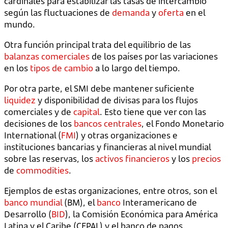
cardinales para estabilizar las tasas de intercambio
según las fluctuaciones de
demanda
y
oferta
en el
mundo.
Otra función principal trata del equilibrio de las
balanzas comerciales
de los países por las variaciones
en los
tipos de cambio
a lo largo del tiempo.
Por otra parte, el SMI debe mantener suficiente
liquidez
y disponibilidad de divisas para los flujos
comerciales y de
capital
. Esto tiene que ver con las
decisiones de los
bancos centrales
, el Fondo Monetario
International (
FMI
) y otras organizaciones e
instituciones bancarias y financieras al nivel mundial
sobre las reservas, los
activos financieros
y los
precios
de
commodities
.
Ejemplos de estas organizaciones, entre otros, son el
banco mundial
(BM), el
banco
Interamericano de
Desarrollo (
BID
), la Comisión Económica para América
Latina y el Caribe (CEPAL) y el banco de pagos