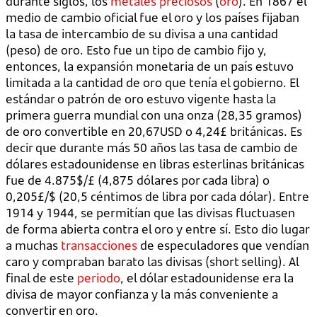
durante siglos, los
metales preciosos
(
oro
). En 1867 el
medio de cambio oficial fue el oro y los países fijaban
la tasa de intercambio de su divisa a una cantidad
(peso) de oro. Esto fue un tipo de cambio fijo y,
entonces, la expansión monetaria de un país estuvo
limitada a la cantidad de oro que tenía el gobierno. El
estándar o patrón de oro estuvo vigente hasta la
primera guerra mundial con una onza (28,35 gramos)
de oro convertible en 20,67USD o 4,24£ británicas. Es
decir que durante más 50 años las tasa de cambio de
dólares estadounidense en libras esterlinas británicas
fue de 4.875$/£ (4,875 dólares por cada libra) o
0,205£/$ (20,5 céntimos de libra por cada dólar). Entre
1914 y 1944, se permitían que las divisas fluctuasen
de forma abierta contra el oro y entre sí. Esto dio lugar
a muchas
transacciones
de especuladores que vendían
caro y compraban barato las divisas (short selling). Al
final de este
periodo
, el dólar estadounidense era la
divisa de mayor confianza y la más conveniente a
convertir en oro.