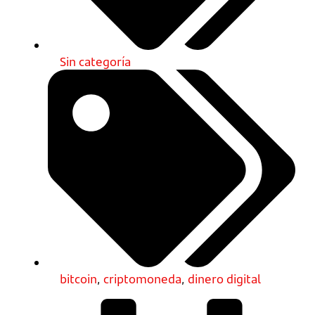
Sin categoría
bitcoin
,
criptomoneda
,
dinero digital