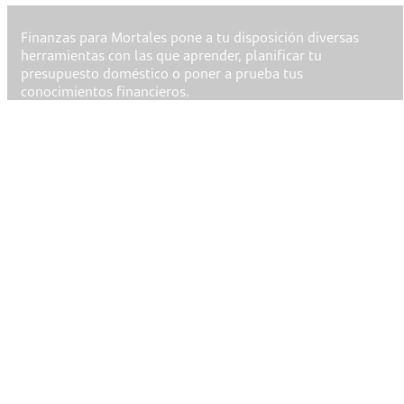
Finanzas para Mortales pone a tu disposición diversas
herramientas con las que aprender, planificar tu
presupuesto doméstico o poner a prueba tus
conocimientos financieros.
Nuestras herramientas online