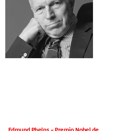
Edmund Phelps – Premio Nobel de