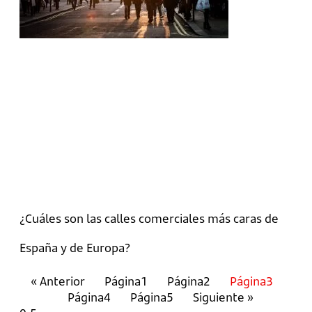
¿Cuáles son las calles comerciales más caras de
España y de Europa?
« Anterior
Página
1
Página
2
Página
3
Página
4
Página
5
Siguiente »