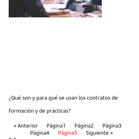
¿Qué son y para qué se usan los contratos de
formación y de prácticas?
« Anterior
Página
1
Página
2
Página
3
Página
4
Página
5
Siguiente »