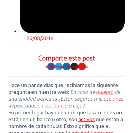
26/08/2014
Comparte este post
Facebook
Twitter
Linkedin
Instagram
Youtube
Hace un par de días que recibíamos la siguiente
pregunta en nuestra web:
En caso de
quiebra
de
una entidad bancaria ¿Están seguras mis
acciones
depositadas en ese
banco
o caja?
En primer lugar hay que decir que las acciones no
están en un banco u otro, son
activos
que están a
nombre de cada titular. Esto significa que el
propietario eres tú, y no la
entidad financiera
.