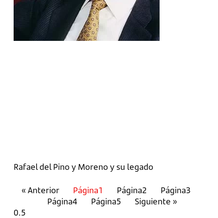
Rafael del Pino y Moreno y su legado
« Anterior
Página
1
Página
2
Página
3
Página
4
Página
5
Siguiente »