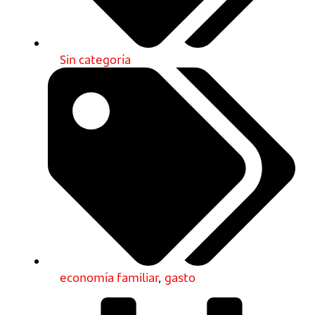
Sin categoría
economía familiar
,
gasto