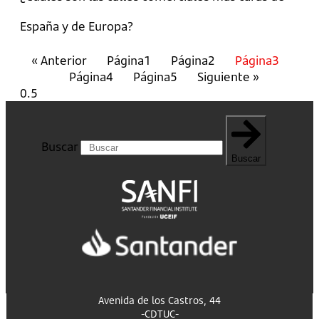
España y de Europa?
« Anterior
Página
1
Página
2
Página
3
Página
4
Página
5
Siguiente »
Buscar
Buscar
Avenida de los Castros, 44
-CDTUC-