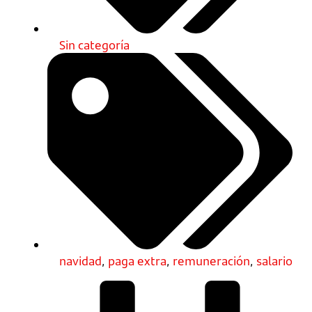
Sin categoría
navidad
,
paga extra
,
remuneración
,
salario