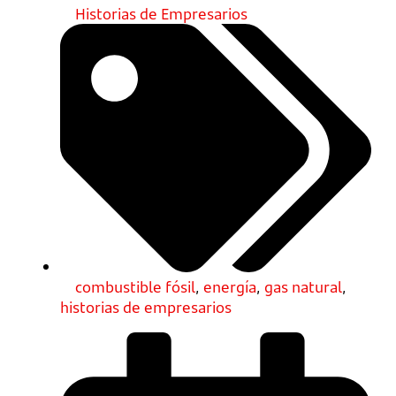
Historias de Empresarios
combustible fósil
,
energía
,
gas natural
,
historias de empresarios