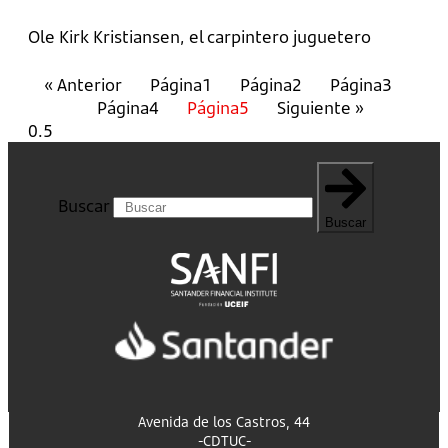
Ole Kirk Kristiansen, el carpintero juguetero
« Anterior
Página
1
Página
2
Página
3
Página
4
Página
5
Siguiente »
Buscar
Buscar
Avenida de los Castros, 44
-CDTUC-