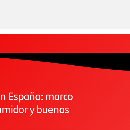
en España: marco
sumidor y buenas
s