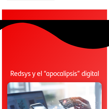
Redsys y el “apocalipsis” digital