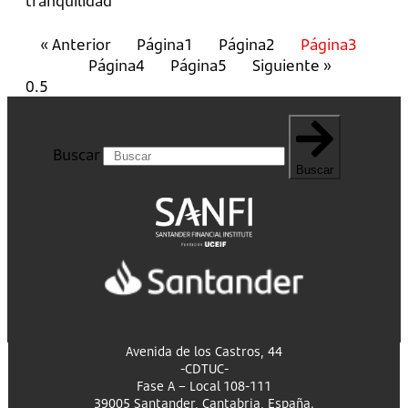
tranquilidad
« Anterior
Página
1
Página
2
Página
3
Página
4
Página
5
Siguiente »
Buscar
Buscar
Avenida de los Castros, 44
-CDTUC-
Fase A – Local 108-111
39005 Santander, Cantabria, España.