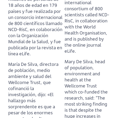
international
18 años de edad en 179
consortium of 800
países
y fue realizada por
scientists called NCD-
un consorcio internacional
RisC,
in collaboration
de 800 científicos llamado
with the World
NCD-RisC,
en colaboración
Health Organisation,
con la Organización
and is published by
Mundial de la Salud, y fue
the online journal
publicada por la revista en
eLife.
línea eLife.
Mary De Silva, head
María De Silva, directora
of population,
de población, medio
environment and
ambiente y salud del
health at the
Wellcome Trust, que
Wellcome Trust
cofinanció la
which co-funded the
investigación, dijo:
«El
research, said:
“The
hallazgo más
most striking finding
sorprendente es que a
is that despite the
pesar de los enormes
huge increases in