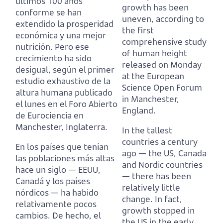
últimos 100 años
growth has been
conforme se han
uneven,
according to
extendido la prosperidad
the first
económica y una mejor
comprehensive study
nutrición.
Pero ese
of human height
crecimiento ha sido
released on Monday
desigual,
según el primer
at the European
estudio exhaustivo de la
Science Open Forum
altura humana publicado
in Manchester,
el lunes en el Foro Abierto
England.
de Eurociencia en
Manchester, Inglaterra.
In the tallest
countries a century
En los países que tenían
ago
— the US, Canada
las poblaciones más altas
and Nordic countries
hace un siglo
— EEUU,
— there has been
Canadá y los países
relatively little
nórdicos — ha habido
change.
In fact,
relativamente pocos
growth stopped in
cambios.
De hecho, el
the US in the early