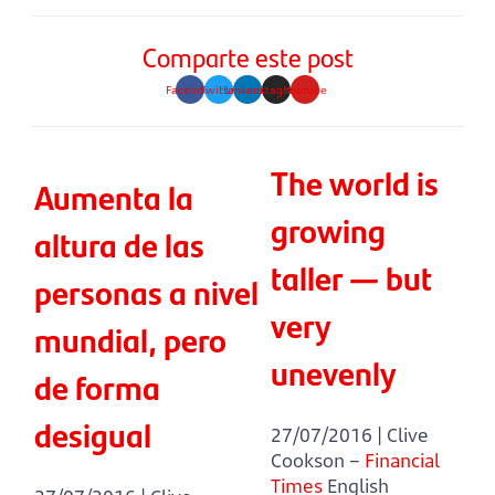
Comparte este post
Facebook
Twitter
Linkedin
Instagram
Youtube
The world is
Aumenta la
growing
altura de las
taller — but
personas a nivel
very
mundial, pero
unevenly
de forma
desigual
27/07/2016 | Clive
Cookson –
Financial
Times
English