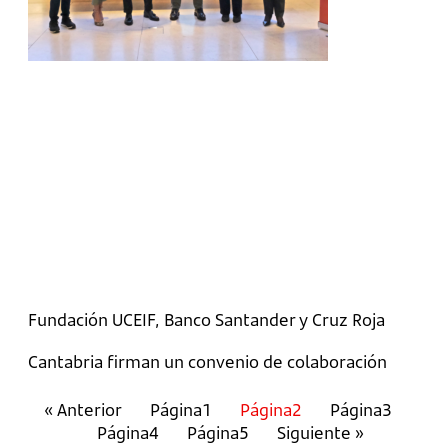
Fundación UCEIF, Banco Santander y Cruz Roja
Cantabria firman un convenio de colaboración
« Anterior
Página
1
Página
2
Página
3
Página
4
Página
5
Siguiente »