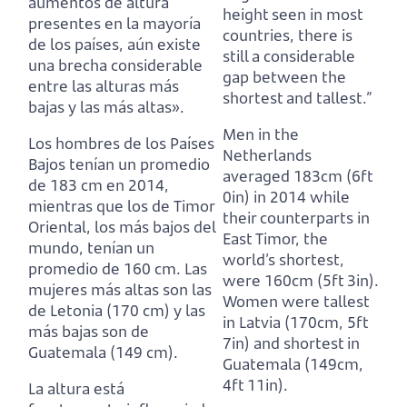
aumentos de altura
height seen in most
presentes en la mayoría
countries,
there is
de los países,
aún existe
still a considerable
una brecha considerable
gap between the
entre las alturas más
shortest and tallest.”
bajas y las más altas».
Men in the
Los hombres de los Países
Netherlands
Bajos tenían un promedio
averaged 183cm (6ft
de 183 cm en 2014,
0in) in 2014
while
mientras que los de Timor
their counterparts in
Oriental, los más bajos del
East Timor, the
mundo, tenían un
world’s shortest,
promedio de 160 cm.
Las
were 160cm (5ft 3in).
mujeres más altas son las
Women were tallest
de Letonia (170 cm) y las
in Latvia (170cm, 5ft
más bajas son de
7in) and shortest in
Guatemala (149 cm).
Guatemala (149cm,
4ft 11in).
La altura está