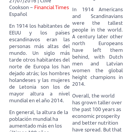
27/07/2016 | Clive
Cookson –
Financial Times
In 1914 Americans
Español
and Scandinavians
were the tallest
En 1914 los habitantes de
people in the world.
EEUU y los países
A century later other
escandinavos eran las
north Europeans
personas más altas del
have left them
mundo.
Un siglo más
behind,
with Dutch
tarde otros habitantes del
men and Latvian
norte de Europa los han
women the global
dejado atrás;
los hombres
height champions in
holandeses y las mujeres
2014.
de Letonia son los de
mayor altura a nivel
Overall, the world
mundial en el año 2014.
has grown taller over
the past 100 years as
En general, la altura de la
economic prosperity
población mundial ha
and better nutrition
aumentado más en los
have spread.
But that