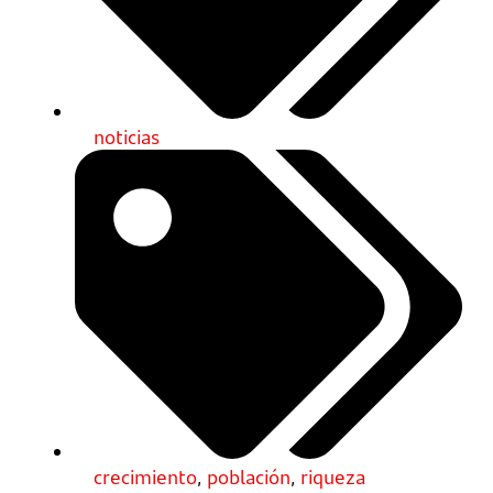
noticias
crecimiento
,
población
,
riqueza