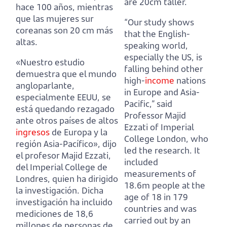
are 20cm taller.
hace 100 años,
mientras
que las mujeres sur
“Our study shows
coreanas son 20 cm más
that the English-
altas.
speaking world,
especially the US,
is
«Nuestro estudio
falling behind other
demuestra que el mundo
high-
income
nations
angloparlante,
in Europe and Asia-
especialmente EEUU,
se
Pacific,”
said
está quedando rezagado
Professor Majid
ante otros países de altos
Ezzati of Imperial
ingresos
de Europa y la
College London, who
región Asia-Pacífico»,
dijo
led the research.
It
el profesor Majid Ezzati,
included
del Imperial College de
measurements of
Londres, quien ha dirigido
18.6m people at the
la investigación.
Dicha
age of 18 in 179
investigación ha incluido
countries
and was
mediciones de 18,6
carried out by an
millones de personas de