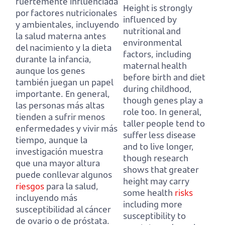
fuertemente influenciada
Height is strongly
por factores nutricionales
influenced by
y ambientales,
incluyendo
nutritional and
la salud materna antes
environmental
del nacimiento y la dieta
factors,
including
durante la infancia,
maternal health
aunque los genes
before birth and diet
también juegan un papel
during childhood,
importante.
En general,
though genes play a
las personas más altas
role too.
In general,
tienden a sufrir menos
taller people tend to
enfermedades y vivir más
suffer less disease
tiempo,
aunque la
and to live longer,
investigación muestra
though research
que una mayor altura
shows that greater
puede conllevar algunos
height may carry
riesgos
para la salud,
some health
risks
incluyendo más
including more
susceptibilidad al cáncer
susceptibility to
de ovario o de próstata.