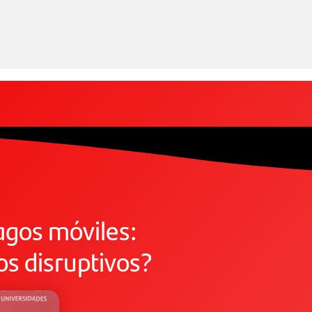
agos móviles:
s disruptivos?