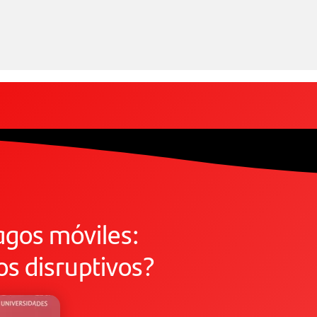
agos móviles:
s disruptivos?