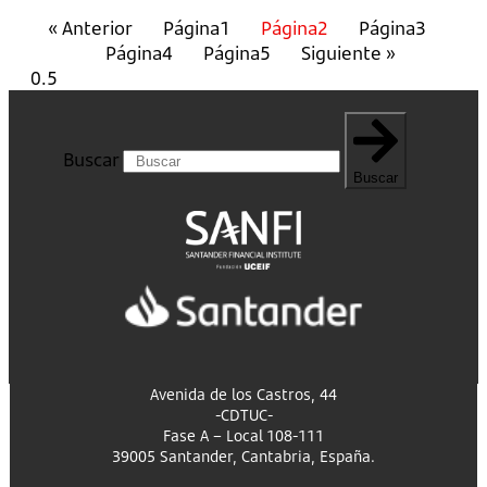
« Anterior
Página
1
Página
2
Página
3
Página
4
Página
5
Siguiente »
Buscar
Buscar
Avenida de los Castros, 44
-CDTUC-
Fase A – Local 108-111
39005 Santander, Cantabria, España.