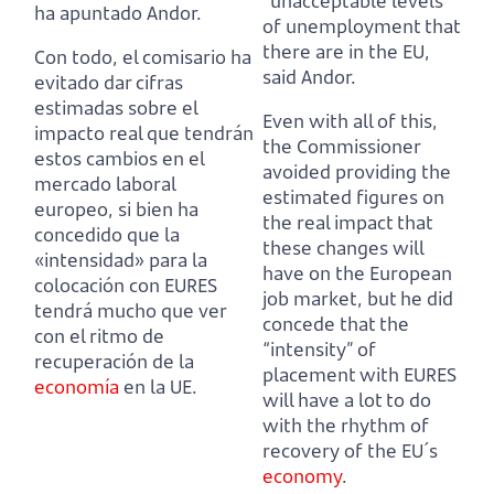
“unacceptable levels”
ha apuntado Andor.
of unemployment that
there are in the EU,
Con todo, el comisario ha
said Andor.
evitado dar cifras
estimadas sobre el
Even with all of this,
impacto real que tendrán
the Commissioner
estos cambios en el
avoided providing the
mercado laboral
estimated figures on
europeo,
si bien ha
the real impact that
concedido que la
these changes will
«intensidad» para la
have on the European
colocación con EURES
job market,
but he did
tendrá mucho que ver
concede that the
con el ritmo de
“intensity” of
recuperación de la
placement with EURES
economía
en la UE.
will have a lot to do
with the rhythm of
recovery of the EU´s
economy
.