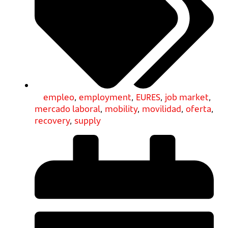
empleo
,
employment
,
EURES
,
job market
,
mercado laboral
,
mobility
,
movilidad
,
oferta
,
recovery
,
supply