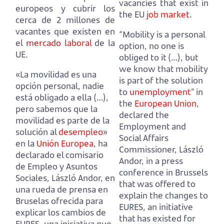
vacancies that exist in
europeos y cubrir los
the EU
job market
.
cerca de 2 millones de
vacantes que existen en
“Mobility is a personal
el
mercado laboral
de la
option, no one is
UE.
obliged to it (…),
but
we know that mobility
«La movilidad es una
is part of the solution
opción personal, nadie
to
unemployment
” in
está obligado a ella (…),
the
European Union
,
pero sabemos que la
declared the
movilidad es parte de la
Employment and
solución al
desempleo
»
Social Affairs
en la
Unión Europea
,
ha
Commissioner, László
declarado el comisario
Andor,
in a press
de Empleo y Asuntos
conference in Brussels
Sociales, László Andor,
en
that was offered to
una rueda de prensa en
explain the changes to
Bruselas ofrecida para
EURES, an initiative
explicar los cambios de
that has existed for
EURES, una iniciativa que