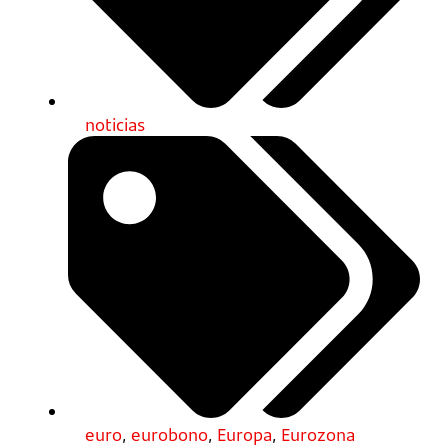
noticias
euro
,
eurobono
,
Europa
,
Eurozona