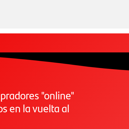
pradores "online"
 en la vuelta al