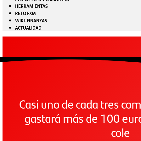
HERRAMIENTAS
RETO FXM
WIKI-FINANZAS
ACTUALIDAD
Casi uno de cada tres com
gastará más de 100 euros
cole